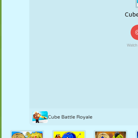
MARIONETAS
PUZZLE
REACCIÓN
RETRO
ROBOTS
ESTRATEGIA
ACROBACIAS
TANQUES
TENIS
TRES EN RAYA
Cube Battle Royale