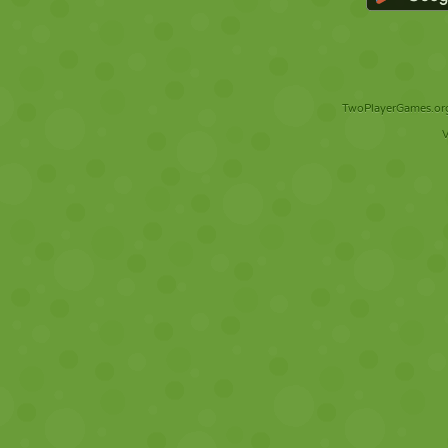
TwoPlayerGames.org 
V