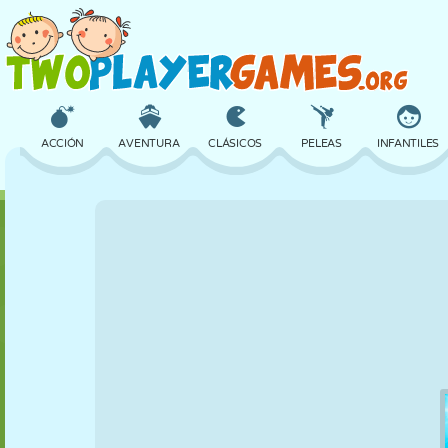
ACCIÓN
AVENTURA
CLÁSICOS
PELEAS
INFANTILES
3D
AVIONES
ALIENS
EQUILIBRIO
BALONCESTO
CASTILLOS
AJEDREZ
LOCOS
DEFENSA
DINOSAURIOS
CHICAS
GOLF
SALTOS
MATEMÁTICAS
LABERINTOS