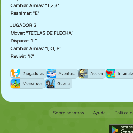
Cambiar Armas: "1,2,3"
Reanimar: "E"
JUGADOR 2
Mover: "TECLAS DE FLECHA"
Disparar: "L"
Cambiar Armas: "I, O, P"
Revivir: "K"
2 jugadores
Aventura
Acción
Infantile
Monstruos
Guerra
Sobre nosotros
Ayuda
Política 