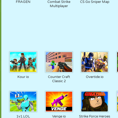
FRAGEN
Combat Strike
CS Go Sniper Map
Multiplayer
Kour io
Counter Craft
Overtide io
Classic 2
1v1.LOL
Venge io
Strike Force Heroes