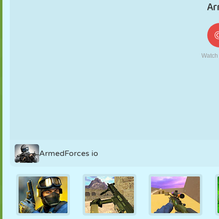
MARIONETAS
PUZZLE
REACCIÓN
RETRO
ROBOTS
ESTRATEGIA
ACROBACIAS
TANQUES
TENIS
TRES EN RAYA
ArmedForces io