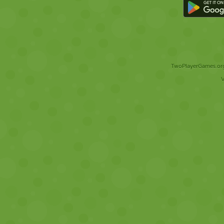
TwoPlayerGames.org 
V