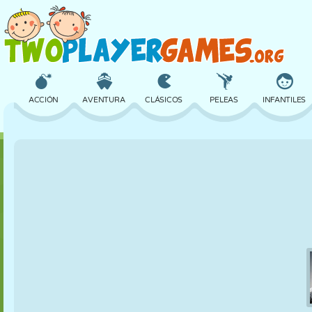
ACCIÓN
AVENTURA
CLÁSICOS
PELEAS
INFANTILES
3D
AVIONES
ALIENS
EQUILIBRIO
BALONCESTO
CASTILLOS
AJEDREZ
LOCOS
DEFENSA
DINOSAURIOS
CHICAS
GOLF
SALTOS
MATEMÁTICAS
LABERINTOS