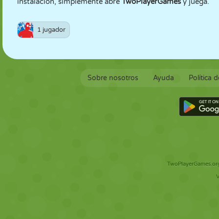
instalación, simplemente abre
TwoPlayerGames
y juega.
1 jugador
Sobre nosotros
Ayuda
Política 
TwoPlayerGames.org 
V