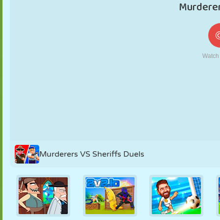
MARIONETAS
PUZZLE
REACCIÓN
RETRO
ROBOTS
ESTRATEGIA
ACROBACIAS
TANQUES
TENIS
TRES EN RAYA
Murderers VS Sheriffs Duels