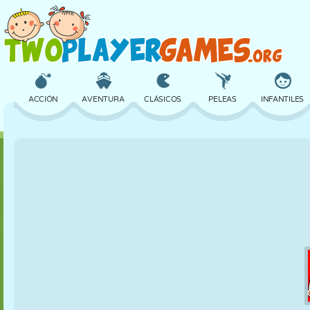
ACCIÓN
AVENTURA
CLÁSICOS
PELEAS
INFANTILES
3D
AVIONES
ALIENS
EQUILIBRIO
BALONCESTO
CASTILLOS
AJEDREZ
LOCOS
DEFENSA
DINOSAURIOS
CHICAS
GOLF
SALTOS
MATEMÁTICAS
LABERINTOS