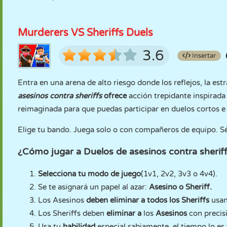
Murderers VS Sheriffs Duels
3.6
Insertar
Entra en una arena de alto riesgo donde los reflejos, la est
asesinos contra sheriffs
ofrece
acción trepidante inspirad
reimaginada para que puedas participar en duelos cortos 
Elige tu bando. Juega solo o con compañeros de equipo. Sé 
¿Cómo jugar a Duelos de asesinos contra sherif
Selecciona tu modo de juego
(1v1, 2v2, 3v3 o 4v4).
Se te asignará un papel al azar:
Asesino o Sheriff.
Los Asesinos
deben eliminar a todos los Sheriffs
usan
Los Sheriffs deben
eliminar a
los
Asesinos
con precis
Usa tu
habilidad
especial sabiamente, el tiempo lo es