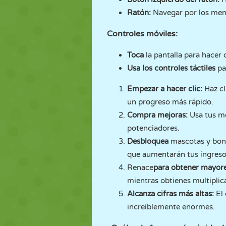
Ratón:
Navegar por los me
Controles móviles:
Toca
la pantalla para hacer c
Usa los controles táctiles
pa
Empezar a hacer clic:
Haz c
un progreso más rápido.
Compra mejoras:
Usa tus mo
potenciadores.
Desbloquea
mascotas y boni
que aumentarán tus ingresos
Renace
para obtener mayor
mientras obtienes multipli
Alcanza cifras más altas:
El 
increíblemente enormes.