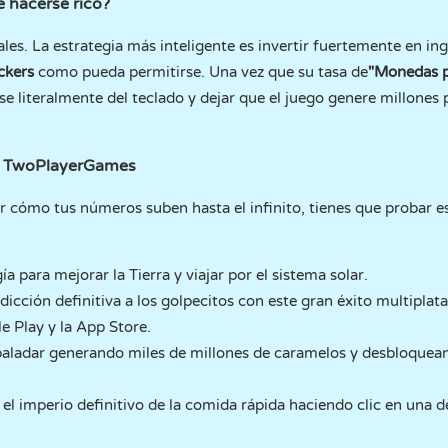
e hacerse rico?
les. La estrategia más inteligente es invertir fuertemente en in
ckers
como pueda permitirse. Una vez que su tasa de
"Monedas p
rse literalmente del teclado y dejar que el juego genere millones
en TwoPlayerGames
ver cómo tus números suben hasta el infinito, tienes que probar e
a para mejorar la Tierra y viajar por el sistema solar.
dicción definitiva a los golpecitos con este gran éxito multipla
 Play y la App Store.
paladar generando miles de millones de caramelos y desbloquea
el imperio definitivo de la comida rápida haciendo clic en una 