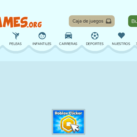
Caja de juegos
PELEAS
INFANTILES
CARRERAS
DEPORTES
NUESTROS
EQUILIBRIO
BALONCESTO
BATALLA
BILLAR
MESA
DEFENSA
DINOSAURIOS
CONDUCIR
EDUCATIVOS
ESCAPE
MATEMÁTICAS
LABERINTOS
MONSTRUOS
MOTOS
EN LÍNEA