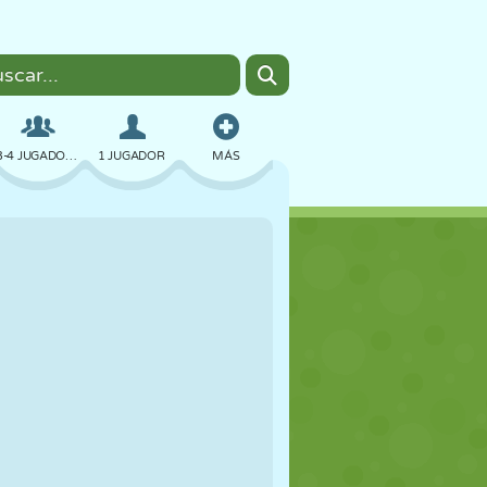
3-4 JUGADORES
1 JUGADOR
MÁS
BOMBAS
NAVEGADOR
COCHES
VUELO
COMIDA
DIVERTIDOS
PIXEL ART
PLATAFORMAS
PISCINA