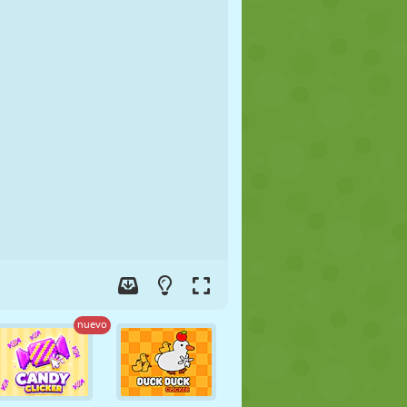
FÚTBOL
ESPACIALES
STICKMAN
GUERRA
LUCHA
ZOMBIES
nuevo