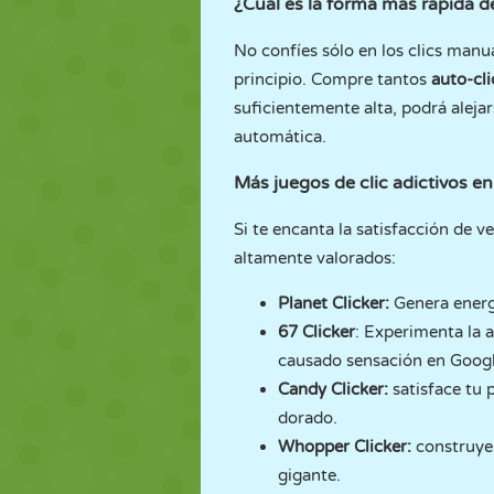
¿Cuál es la forma más rápida d
No confíes sólo en los clics manua
principio. Compre tantos
auto-cli
suficientemente alta, podrá aleja
automática.
Más juegos de clic adictivos 
Si te encanta la satisfacción de 
altamente valorados:
Planet Clicker
:
Genera energí
67 Clicker
: Experimenta la a
causado sensación en Google
Candy Clicker
:
satisface tu 
dorado.
Whopper Clicker
:
construye 
gigante.