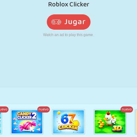
RETRO
ROBOTS
CORRER
ESCUELA
DISPAROS
TENIS
TRES EN RAYA
PANTALLA
TORRES
CAMIONES
TÁCTIL
uevo
nuevo
nuevo