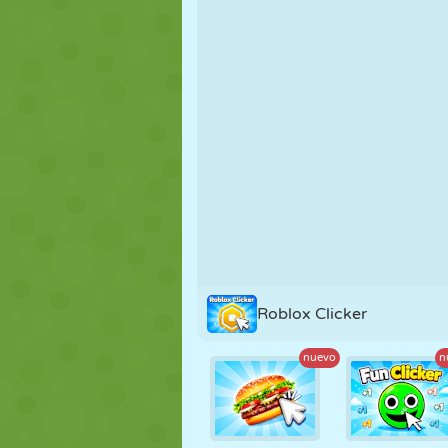
MARIONETAS
PUZZLE
REACCIÓN
ESTRATEGIA
ACROBACIAS
TANQUES
Roblox Clicker
nuevo
n