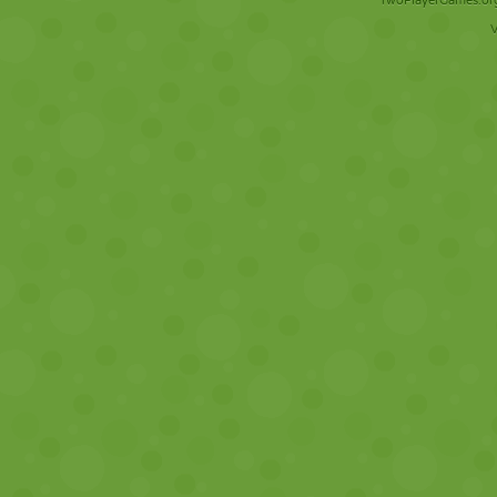
TwoPlayerGames.org 
V