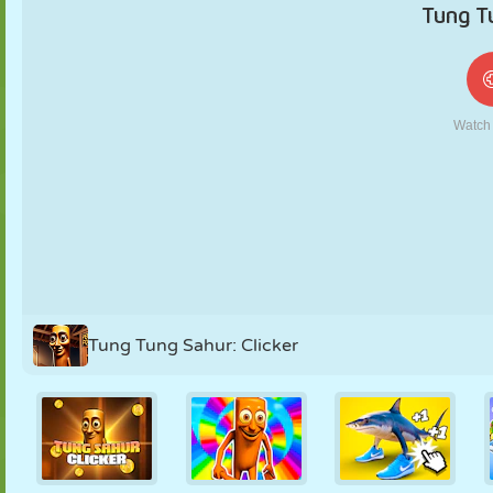
MARIONETAS
PUZZLE
REACCIÓN
RETRO
ROBOTS
ESTRATEGIA
ACROBACIAS
TANQUES
TENIS
TRES EN RAYA
Tung Tung Sahur: Clicker