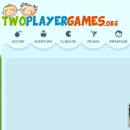
ACCIÓN
AVENTURA
CLÁSICOS
PELEAS
INFANTILES
3D
AVIONES
ALIENS
EQUILIBRIO
BALONCESTO
CASTILLOS
AJEDREZ
LOCOS
DEFENSA
DINOSAURIOS
CHICAS
GOLF
SALTOS
MATEMÁTICAS
LABERINTOS