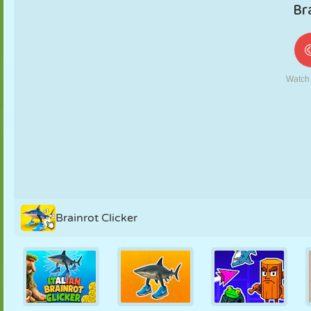
MARIONETAS
PUZZLE
REACCIÓN
RETRO
ROBOTS
ESTRATEGIA
ACROBACIAS
TANQUES
TENIS
TRES EN RAYA
Brainrot Clicker