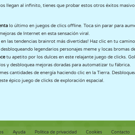
 llegan al infinito, tienes que probar estos otros éxitos masivo
enta
lo último en juegos de clics offline. Toca sin parar para aum
ejoras de Internet en esta sensación viral.
e
en las tendencias brainrot más divertidas! Haz clic en tu camino 
, desbloqueando legendarios personajes meme y locas bromas de
ace
tu apetito por los dulces en este relajante juego de clicks. G
os y desbloquea mejoras doradas para automatizar tu fábrica.
mes cantidades de energía haciendo clic en la Tierra. Desbloqu
ste épico juego de clicks de exploración espacial.
os
Ayuda
Política de privacidad
Cookies
Contacto