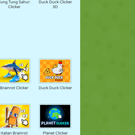
Tung Tung Sahur:
Duck Duck Clicker
Clicker
3D
Brainrot Clicker
Duck Duck Clicker
Italian Brainrot
Planet Clicker