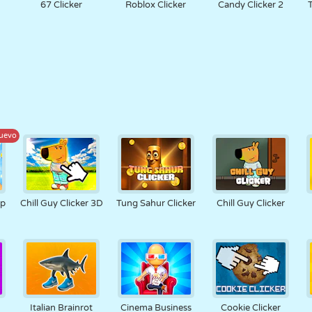
67 Clicker
Roblox Clicker
Candy Clicker 2
uevo
ap
Chill Guy Clicker 3D
Tung Sahur Clicker
Chill Guy Clicker
Italian Brainrot
Cinema Business
Cookie Clicker