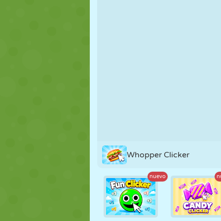
MARIONETAS
PUZZLE
REACCIÓN
ESTRATEGIA
ACROBACIAS
TANQUES
Whopper Clicker
nuevo
n