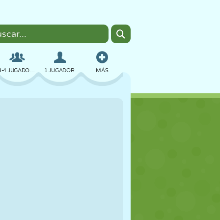
3-4 JUGADORES
1 JUGADOR
MÁS
BOMBAS
NAVEGADOR
COCHES
VUELO
COMIDA
DIVERTIDOS
PIXEL ART
PLATAFORMAS
PISCINA