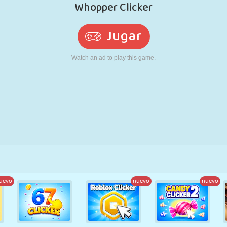
RETRO
ROBOTS
CORRER
ESCUELA
DISPAROS
TENIS
TRES EN RAYA
PANTALLA
TORRES
CAMIONES
TÁCTIL
uevo
nuevo
nuevo