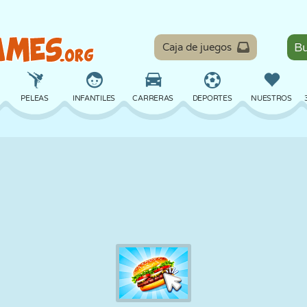
Caja de juegos
PELEAS
INFANTILES
CARRERAS
DEPORTES
NUESTROS
EQUILIBRIO
BALONCESTO
BATALLA
BILLAR
MESA
DEFENSA
DINOSAURIOS
CONDUCIR
EDUCATIVOS
ESCAPE
MATEMÁTICAS
LABERINTOS
MONSTRUOS
MOTOS
EN LÍNEA