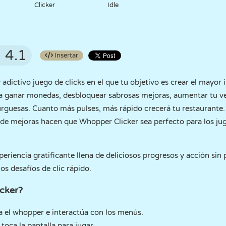
Clicker
Idle
4.1
Insertar
 adictivo juego de clicks en el que tu objetivo es crear el mayo
a ganar monedas, desbloquear sabrosas mejoras, aumentar tu ve
guesas. Cuanto más pulses, más rápido crecerá tu restaurante.
n de mejoras hacen que Whopper Clicker sea perfecto para los ju
riencia gratificante llena de deliciosos progresos y acción sin pa
os desafíos de clic rápido.
cker?
 el whopper e interactúa con los menús.
:
toca la pantalla para jugar.