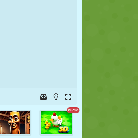
FÚTBOL
ESPACIALES
STICKMAN
GUERRA
LUCHA
ZOMBIES
nuevo