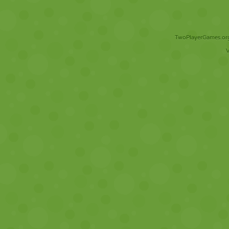
TwoPlayerGames.org 
V