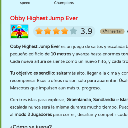
speed
Champions
Obby Highest Jump Ever
3.9
Insertar
Obby Highest Jump Ever
es un juego de saltos y escalada b
pequeño edificio
de 10 metros
y avanza hasta enormes
tor
Cada nueva altura se siente como un nuevo hito, y cada tr
Tu objetivo es sencillo: saltar
más alto, llegar a la cima y co
recompensa. Esos trofeos no son solo para aparentar. Úsal
Mascotas que impulsen aún más tu progreso.
Con tres islas para explorar,
Groenlandia
,
Sandlandia
e
Isla
escalada nunca será la misma durante mucho tiempo. Puedes
al
modo 2 Jugadores
para correr, desafiar y competir codo
¿Cómo se juega?