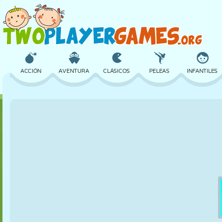
ACCIÓN
AVENTURA
CLÁSICOS
PELEAS
INFANTILES
3D
AVIONES
ALIENS
EQUILIBRIO
BALONCESTO
CASTILLOS
AJEDREZ
LOCOS
DEFENSA
DINOSAURIOS
CHICAS
GOLF
SALTOS
MATEMÁTICAS
LABERINTOS