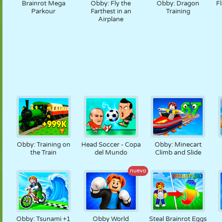
Brainrot Mega
Obby: Fly the
Obby: Dragon
F
Parkour
Farthest in an
Training
Airplane
Obby: Training on
Head Soccer - Copa
Obby: Minecart
the Train
del Mundo
Climb and Slide
nuevo
Obby: Tsunami +1
Obby World
Steal Brainrot Eggs