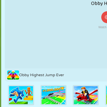
MARIONETAS
PUZZLE
REACCIÓN
RETRO
ROBOTS
ESTRATEGIA
ACROBACIAS
TANQUES
TENIS
TRES EN RAYA
Obby Highest Jump Ever