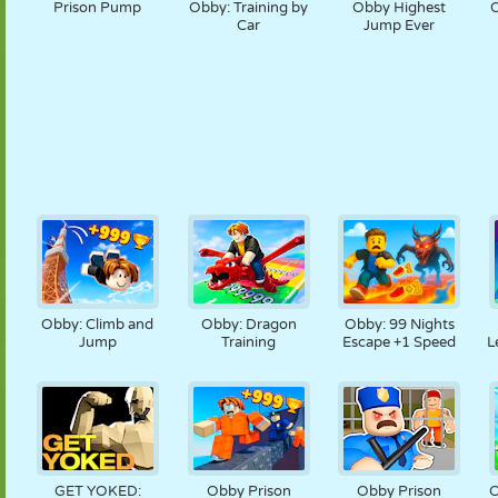
Prison Pump
Obby: Training by
Obby Highest
O
Car
Jump Ever
Obby: Climb and
Obby: Dragon
Obby: 99 Nights
Jump
Training
Escape +1 Speed
L
GET YOKED:
Obby Prison
Obby Prison
O