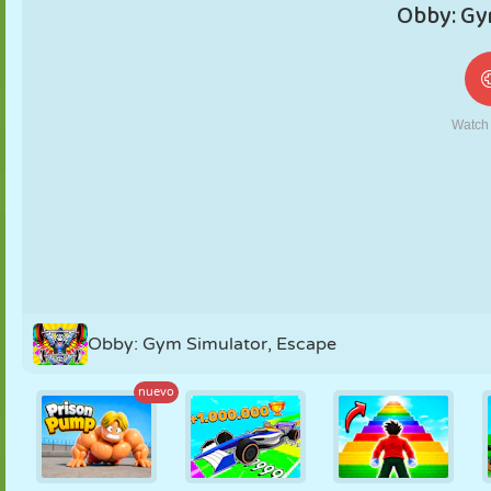
MARIONETAS
PUZZLE
REACCIÓN
RETRO
ROBOTS
ESTRATEGIA
ACROBACIAS
TANQUES
TENIS
TRES EN RAYA
Obby: Gym Simulator, Escape
nuevo