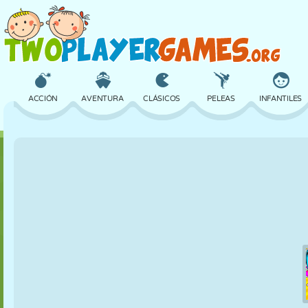
ACCIÓN
AVENTURA
CLÁSICOS
PELEAS
INFANTILES
3D
AVIONES
ALIENS
EQUILIBRIO
BALONCESTO
CASTILLOS
AJEDREZ
LOCOS
DEFENSA
DINOSAURIOS
CHICAS
GOLF
SALTOS
MATEMÁTICAS
LABERINTOS