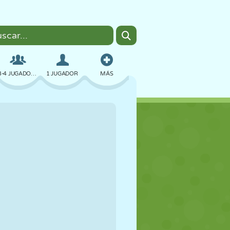
3-4 JUGADORES
1 JUGADOR
MÁS
BOMBAS
NAVEGADOR
COCHES
VUELO
COMIDA
DIVERTIDOS
PIXEL ART
PLATAFORMAS
PISCINA