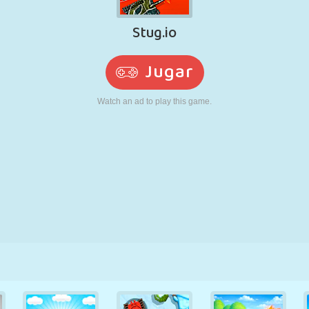
RETRO
ROBOTS
CORRER
ESCUELA
DISPAROS
TENIS
TRES EN RAYA
PANTALLA
TORRES
CAMIONES
TÁCTIL