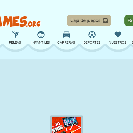
Caja de juegos
PELEAS
INFANTILES
CARRERAS
DEPORTES
NUESTROS
EQUILIBRIO
BALONCESTO
BATALLA
BILLAR
MESA
DEFENSA
DINOSAURIOS
CONDUCIR
EDUCATIVOS
ESCAPE
MATEMÁTICAS
LABERINTOS
MONSTRUOS
MOTOS
EN LÍNEA