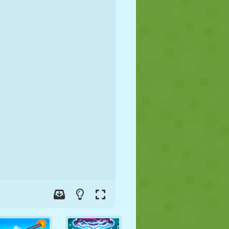
FÚTBOL
ESPACIALES
STICKMAN
GUERRA
LUCHA
ZOMBIES