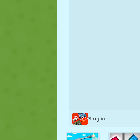
MARIONETAS
PUZZLE
REACCIÓN
ESTRATEGIA
ACROBACIAS
TANQUES
Stug.io