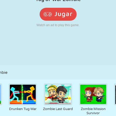
RETRO
ROBOTS
CORRER
ESCUELA
DISPAROS
TENIS
TRES EN RAYA
PANTALLA
TORRES
CAMIONES
TÁCTIL
mbie
Drunken Tug War
Zombie Last Guard
Zombie Mission
Survivor