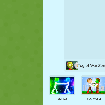
MARIONETAS
PUZZLE
REACCIÓN
ESTRATEGIA
ACROBACIAS
TANQUES
Tug of War Zo
Tug War
Tug War 2