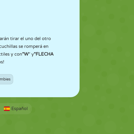
rán tirar el uno del otro
cuchillas se romperá en
tiles y con
"W
" y
"FLECHA
s!
mbies
Español