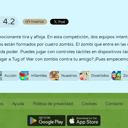
4.2
Insertar
cionante tira y afloja. En esta competición, dos equipos intenta
os están formados por cuatro zombis. El zombi que entre en las 
da poder. Puedes jugar con controles táctiles en dispositivos tác
ugar a Tug of War con zombis contra tu amigo? ¡Pues empecemo
Acción
Infantiles
Nuestros
Divertidos
Zo
os
Ayuda
Política de privacidad
Cookies
Contacto