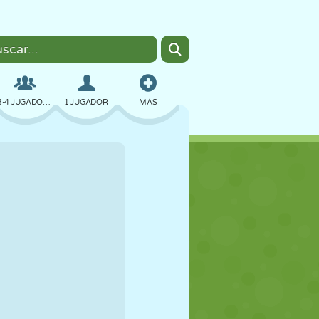
3-4 JUGADORES
1 JUGADOR
MÁS
BOMBAS
NAVEGADOR
COCHES
VUELO
COMIDA
DIVERTIDOS
PIXEL ART
PLATAFORMAS
PISCINA