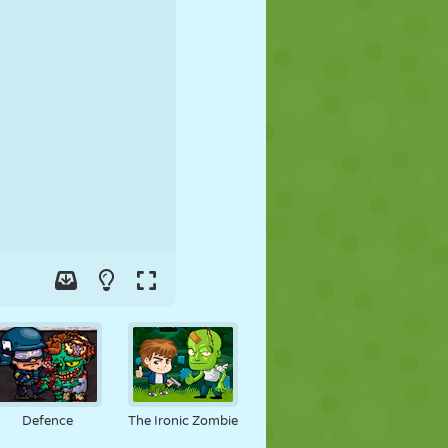
FÚTBOL
ESPACIALES
STICKMAN
GUERRA
LUCHA
ZOMBIES
Defence
The Ironic Zombie