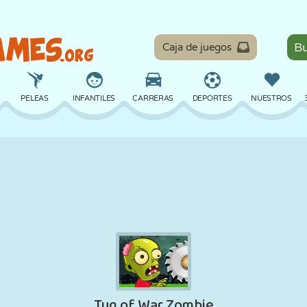
Caja de juegos
PELEAS
INFANTILES
CARRERAS
DEPORTES
NUESTROS
EQUILIBRIO
BALONCESTO
BATALLA
BILLAR
MESA
DEFENSA
DINOSAURIOS
CONDUCIR
EDUCATIVOS
ESCAPE
MATEMÁTICAS
LABERINTOS
MONSTRUOS
MOTOS
EN LÍNEA