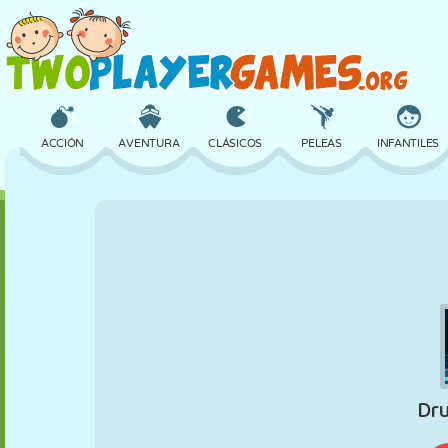
ACCIÓN
AVENTURA
CLÁSICOS
PELEAS
INFANTILES
3D
AVIONES
ALIENS
EQUILIBRIO
BALONCESTO
CASTILLOS
AJEDREZ
LOCOS
DEFENSA
DINOSAURIOS
CHICAS
GOLF
SALTOS
MATEMÁTICAS
LABERINTOS