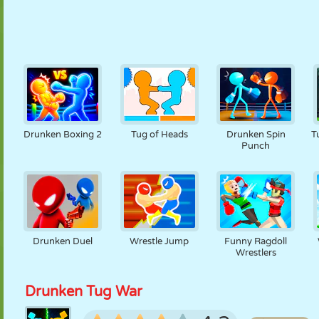
Drunken Boxing 2
Tug of Heads
Drunken Spin
T
Punch
Drunken Duel
Wrestle Jump
Funny Ragdoll
Wrestlers
Drunken Tug War