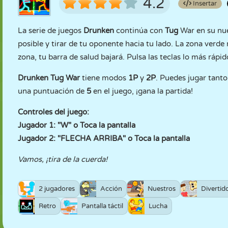
4.2
Insertar
La serie de juegos
Drunken
continúa con
Tug
War en su nuev
posible y tirar de tu oponente hacia tu lado. La zona verde
zona, tu barra de salud bajará. Pulsa las teclas lo más rápi
Drunken Tug War
tiene modos
1P
y
2P
. Puedes jugar tant
una puntuación de
5
en el juego, ¡gana la partida!
Controles del juego:
Jugador 1: "W" o Toca la pantalla
Jugador 2: "FLECHA ARRIBA" o Toca la pantalla
Vamos, ¡tira de la cuerda!
2 jugadores
Acción
Nuestros
Divertid
Retro
Pantalla táctil
Lucha