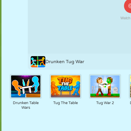
MARIONETAS
PUZZLE
REACCIÓN
RETRO
ROBOTS
ESTRATEGIA
ACROBACIAS
TANQUES
TENIS
TRES EN RAYA
Drunken Tug War
Drunken Table
Tug The Table
Tug War 2
Wars