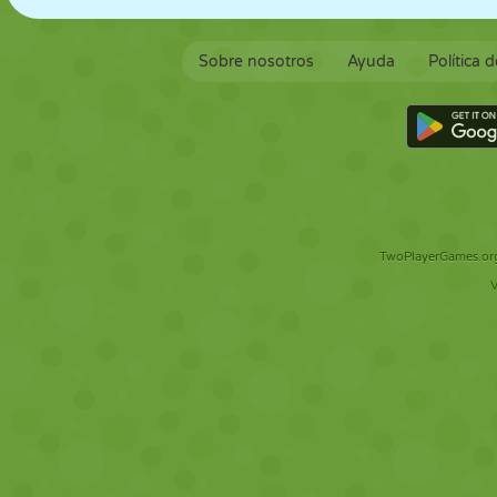
Sobre nosotros
Ayuda
Política 
TwoPlayerGames.org 
V