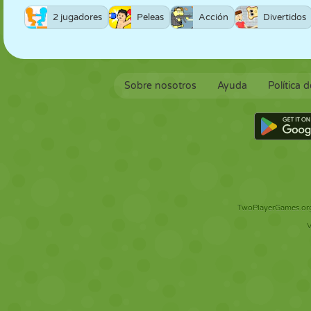
2 jugadores
Peleas
Acción
Divertidos
Sobre nosotros
Ayuda
Política 
TwoPlayerGames.org 
V