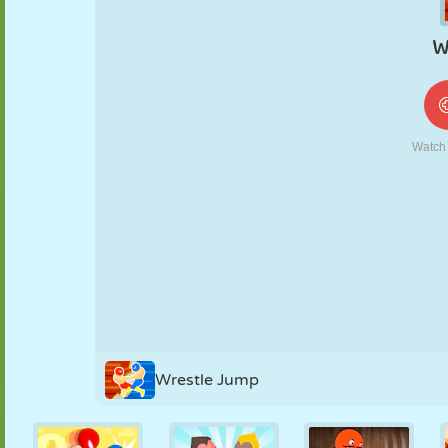
MARIONETAS
PUZZLE
REACCIÓN
RETRO
ROBOTS
ESTRATEGIA
ACROBACIAS
TANQUES
TENIS
TRES EN RAYA
Wrestle Jump