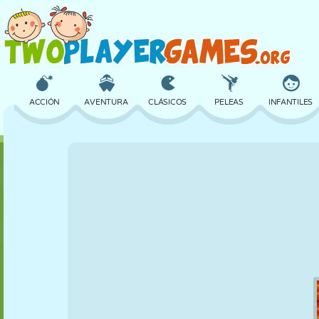
ACCIÓN
AVENTURA
CLÁSICOS
PELEAS
INFANTILES
3D
AVIONES
ALIENS
EQUILIBRIO
BALONCESTO
CASTILLOS
AJEDREZ
LOCOS
DEFENSA
DINOSAURIOS
CHICAS
GOLF
SALTOS
MATEMÁTICAS
LABERINTOS