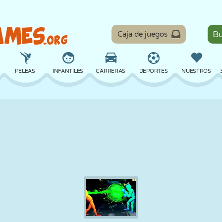
Caja de juegos
PELEAS
INFANTILES
CARRERAS
DEPORTES
NUESTROS
EQUILIBRIO
BALONCESTO
BATALLA
BILLAR
MESA
DEFENSA
DINOSAURIOS
CONDUCIR
EDUCATIVOS
ESCAPE
MATEMÁTICAS
LABERINTOS
MONSTRUOS
MOTOS
EN LÍNEA