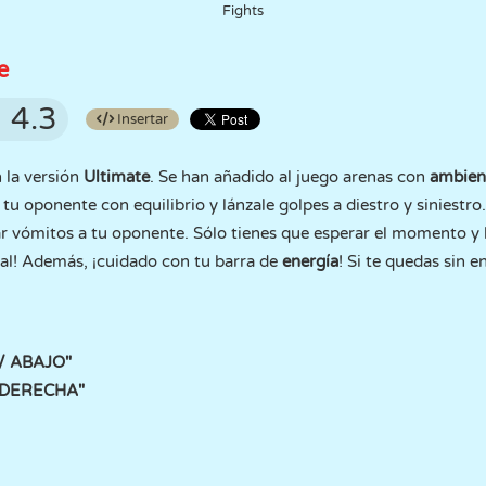
Fights
e
4.3
Insertar
n la versión
Ultimate
. Se han añadido al juego arenas con
ambient
tu oponente con equilibrio y lánzale golpes a diestro y siniestr
zar vómitos a tu oponente. Sólo tienes que esperar el momento y 
ial! Además, ¡cuidado con tu barra de
energía
! Si te quedas sin e
/ ABAJO"
/ DERECHA"