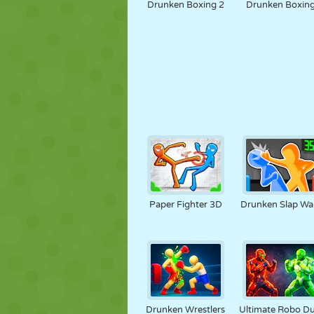
Drunken Boxing 2
Drunken Boxin
Paper Fighter 3D
Drunken Slap Wa
Drunken Wrestlers
Ultimate Robo Du