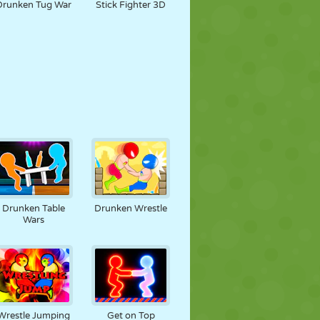
Drunken Tug War
Stick Fighter 3D
Drunken Table
Drunken Wrestle
Wars
Wrestle Jumping
Get on Top