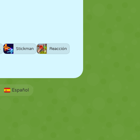
s
Stickman
Reacción
Español