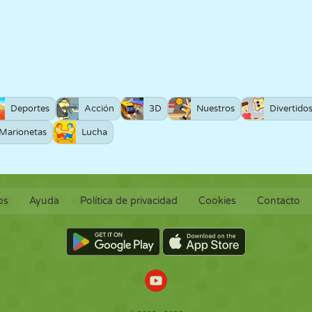
Deportes
Acción
3D
Nuestros
Divertido
Marionetas
Lucha
os
Ayuda
Política de privacidad
Cookies
Contacto