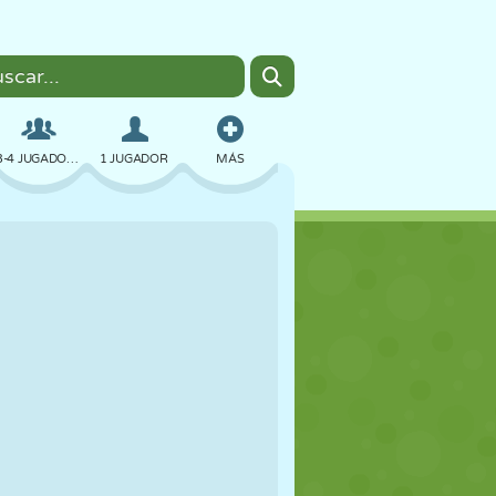
3-4 JUGADORES
1 JUGADOR
MÁS
BOMBAS
NAVEGADOR
COCHES
VUELO
COMIDA
DIVERTIDOS
PIXEL ART
PLATAFORMAS
PISCINA