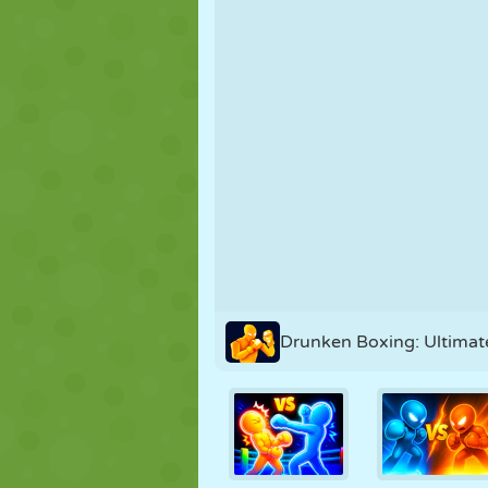
MARIONETAS
PUZZLE
REACCIÓN
ESTRATEGIA
ACROBACIAS
TANQUES
Drunken Boxing: Ultimat