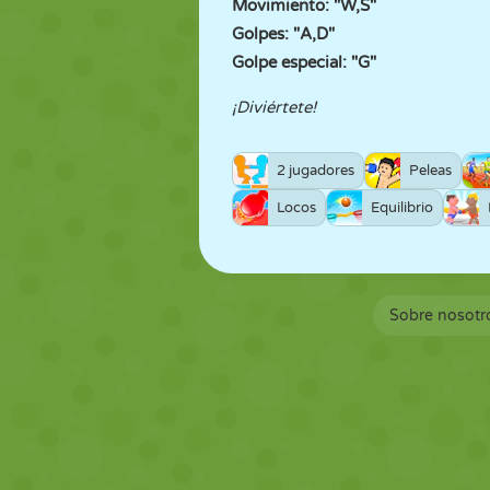
Movimiento: "W,S"
Golpes: "A,D"
Golpe especial: "G"
¡Diviértete!
2 jugadores
Peleas
Locos
Equilibrio
Sobre nosotr