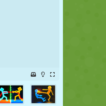
FÚTBOL
ESPACIALES
STICKMAN
GUERRA
LUCHA
ZOMBIES