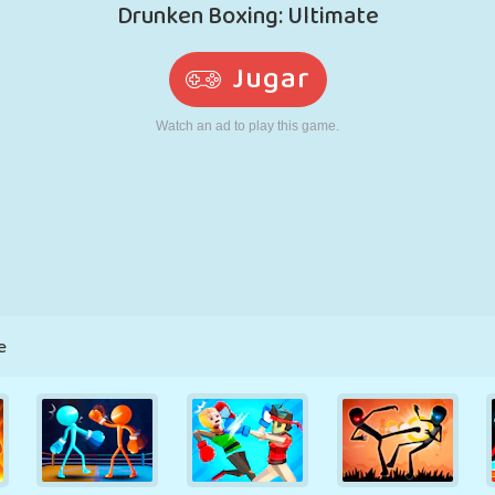
RETRO
ROBOTS
CORRER
ESCUELA
DISPAROS
TENIS
TRES EN RAYA
PANTALLA
TORRES
CAMIONES
TÁCTIL
e