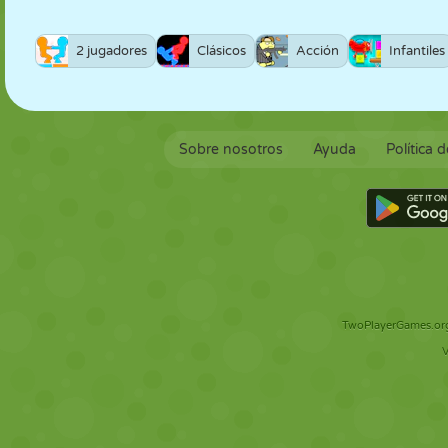
2 jugadores
Clásicos
Acción
Infantiles
Sobre nosotros
Ayuda
Política 
TwoPlayerGames.org 
V