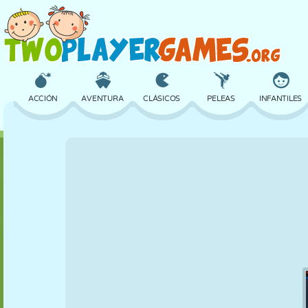
ACCIÓN
AVENTURA
CLÁSICOS
PELEAS
INFANTILES
3D
AVIONES
ALIENS
EQUILIBRIO
BALONCESTO
CASTILLOS
AJEDREZ
LOCOS
DEFENSA
DINOSAURIOS
CHICAS
GOLF
SALTOS
MATEMÁTICAS
LABERINTOS