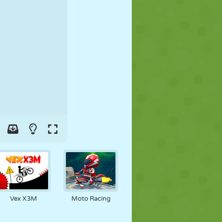
FÚTBOL
ESPACIALES
STICKMAN
GUERRA
LUCHA
ZOMBIES
Vex X3M
Moto Racing