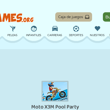
Caja de juegos
PELEAS
INFANTILES
CARRERAS
DEPORTES
NUESTROS
EQUILIBRIO
BALONCESTO
BATALLA
BILLAR
MESA
DEFENSA
DINOSAURIOS
CONDUCIR
EDUCATIVOS
ESCAPE
MATEMÁTICAS
LABERINTOS
MONSTRUOS
MOTOS
EN LÍNEA