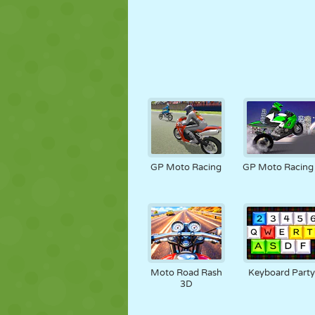
GP Moto Racing
GP Moto Racing
Moto Road Rash
Keyboard Part
3D