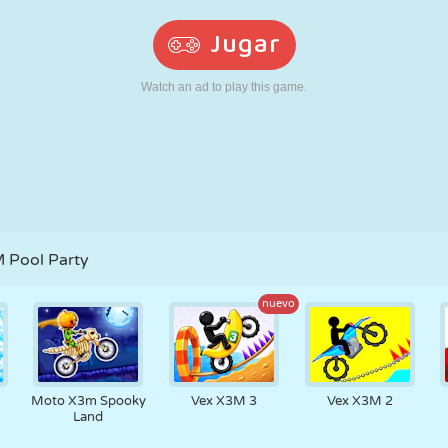
RETRO
ROBOTS
CORRER
ESCUELA
DISPAROS
TENIS
TRES EN RAYA
PANTALLA
TORRES
CAMIONES
TÁCTIL
 Pool Party
nuevo
Moto X3m Spooky
Vex X3M 3
Vex X3M 2
Land