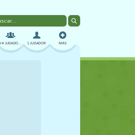
3-4 JUGADORES
1 JUGADOR
MÁS
BOMBAS
NAVEGADOR
COCHES
VUELO
COMIDA
DIVERTIDOS
PIXEL ART
PLATAFORMAS
PISCINA