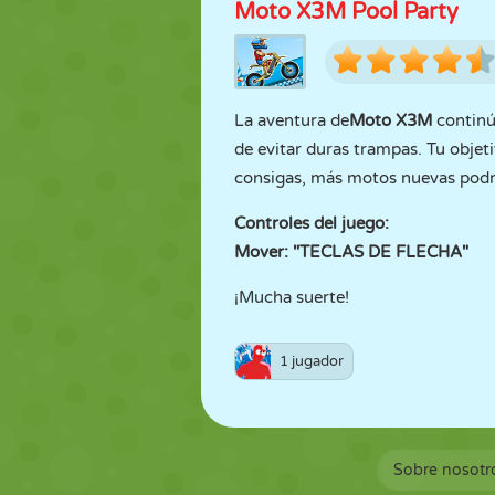
Moto X3M Pool Party
La aventura de
Moto X3M
continúa
de evitar duras trampas. Tu objet
consigas, más motos nuevas podr
Controles del juego:
Mover: "TECLAS DE FLECHA"
¡Mucha suerte!
1 jugador
Sobre nosotr