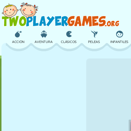
ACCIÓN
AVENTURA
CLÁSICOS
PELEAS
INFANTILES
3D
AVIONES
ALIENS
EQUILIBRIO
BALONCESTO
CASTILLOS
AJEDREZ
LOCOS
DEFENSA
DINOSAURIOS
CHICAS
GOLF
SALTOS
MATEMÁTICAS
LABERINTOS