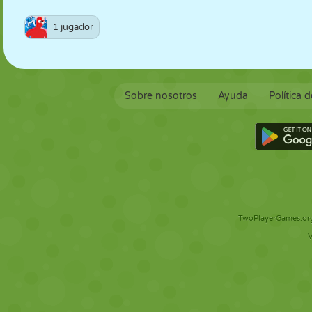
1 jugador
Sobre nosotros
Ayuda
Política 
TwoPlayerGames.org 
V