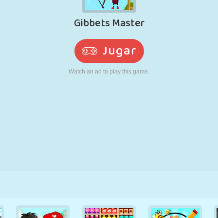
RETRO
ROBOTS
CORRER
ESCUELA
DISPAROS
TENIS
TRES EN RAYA
PANTALLA
TORRES
CAMIONES
TÁCTIL