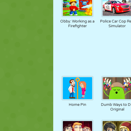
Obby: Working as a
Police Car Cop Re
Firefighter
Simulator
Home Pin
Dumb Ways to D
Original