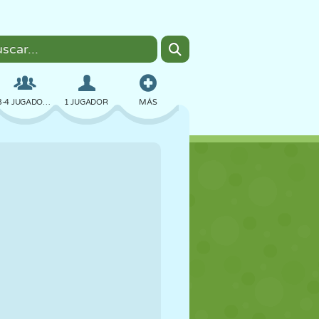
3-4 JUGADORES
1 JUGADOR
MÁS
BOMBAS
NAVEGADOR
COCHES
VUELO
COMIDA
DIVERTIDOS
PIXEL ART
PLATAFORMAS
PISCINA