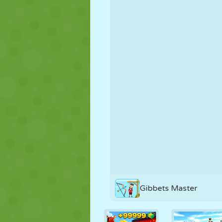
MARIONETAS
PUZZLE
REACCIÓN
ESTRATEGIA
ACROBACIAS
TANQUES
Gibbets Master