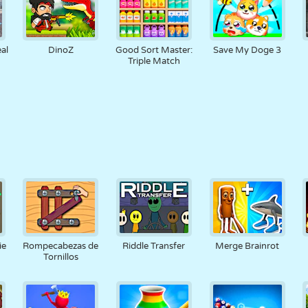
al
DinoZ
Good Sort Master:
Save My Doge 3
Triple Match
ie
Rompecabezas de
Riddle Transfer
Merge Brainrot
Tornillos