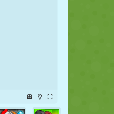
FÚTBOL
ESPACIALES
STICKMAN
GUERRA
LUCHA
ZOMBIES