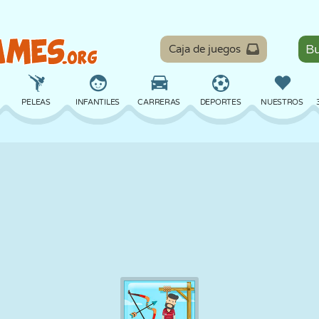
Caja de juegos
PELEAS
INFANTILES
CARRERAS
DEPORTES
NUESTROS
EQUILIBRIO
BALONCESTO
BATALLA
BILLAR
MESA
DEFENSA
DINOSAURIOS
CONDUCIR
EDUCATIVOS
ESCAPE
MATEMÁTICAS
LABERINTOS
MONSTRUOS
MOTOS
EN LÍNEA