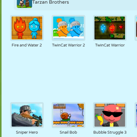
Tarzan Brothers
Fire and Water 2
TwinCat Warrior 2
TwinCat Warrior
Sniper Hero
Snail Bob
Bubble Struggle 3