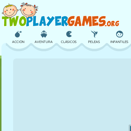
ACCIÓN
AVENTURA
CLÁSICOS
PELEAS
INFANTILES
3D
AVIONES
ALIENS
EQUILIBRIO
BALONCESTO
CASTILLOS
AJEDREZ
LOCOS
DEFENSA
DINOSAURIOS
CHICAS
GOLF
SALTOS
MATEMÁTICAS
LABERINTOS