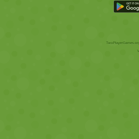
TwoPlayerGames.org 
V