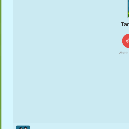
MARIONETAS
PUZZLE
REACCIÓN
RETRO
ROBOTS
ESTRATEGIA
ACROBACIAS
TANQUES
TENIS
TRES EN RAYA