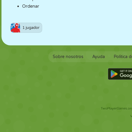
Ordenar
1 jugador
Sobre nosotros
Ayuda
Política 
TwoPlayerGames.org 
V