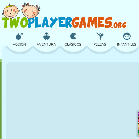
ACCIÓN
AVENTURA
CLÁSICOS
PELEAS
INFANTILES
3D
AVIONES
ALIENS
EQUILIBRIO
BALONCESTO
CASTILLOS
AJEDREZ
LOCOS
DEFENSA
DINOSAURIOS
CHICAS
GOLF
SALTOS
MATEMÁTICAS
LABERINTOS