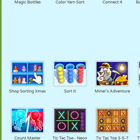
Magic Bottles
Color Yarn Sort
Connect 4
B
Shop Sorting Xmas
Sort It
Miner's Adventure
Count Master
Tic Tac Toe - Neon
Tic Tac Toe 3-5-7
T