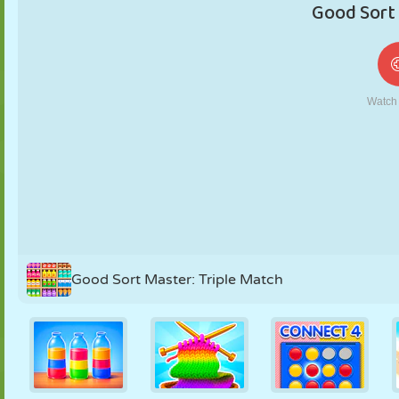
MARIONETAS
PUZZLE
REACCIÓN
RETRO
ROBOTS
ESTRATEGIA
ACROBACIAS
TANQUES
TENIS
TRES EN RAYA
Good Sort Master: Triple Match