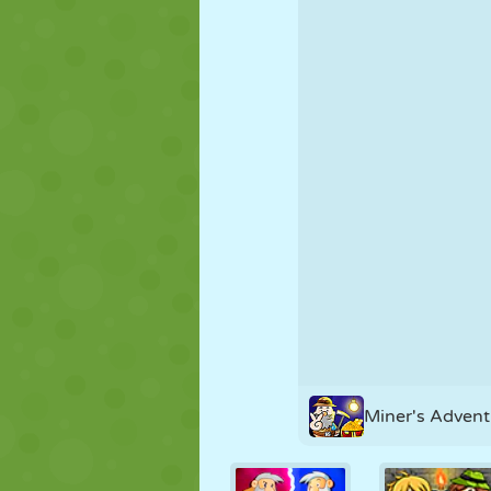
MARIONETAS
PUZZLE
REACCIÓN
ESTRATEGIA
ACROBACIAS
TANQUES
Miner's Advent