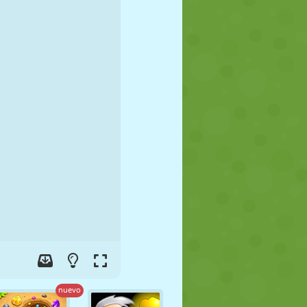
FÚTBOL
ESPACIALES
STICKMAN
GUERRA
LUCHA
ZOMBIES
nuevo