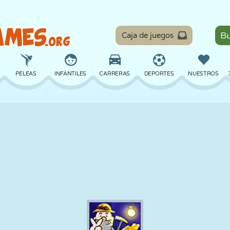
Caja de juegos
PELEAS
INFANTILES
CARRERAS
DEPORTES
NUESTROS
EQUILIBRIO
BALONCESTO
BATALLA
BILLAR
MESA
DEFENSA
DINOSAURIOS
CONDUCIR
EDUCATIVOS
ESCAPE
MATEMÁTICAS
LABERINTOS
MONSTRUOS
MOTOS
EN LÍNEA