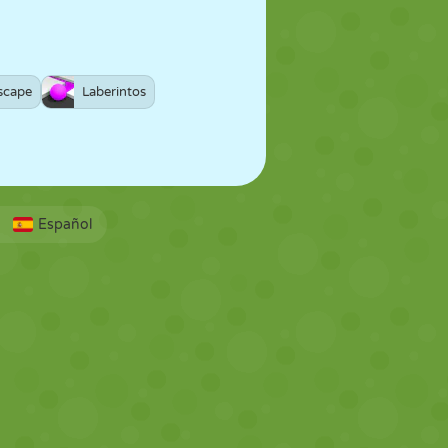
scape
Laberintos
Español