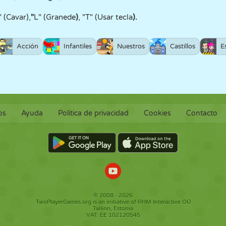
" (Cavar),
"
L" (Granede
)
, "T" (Usar tecla
).
Acción
Infantiles
Nuestros
Castillos
E
os
Ayuda
Política de privacidad
Cookies
Contacto
© 2008 - 2026
TwoPlayerGames.org is an initiative of RHM Interactive OÜ
Tallinn, Estonia
VAT: EE 102120545