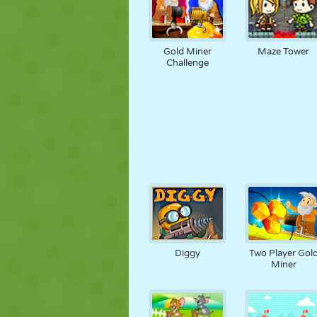
Gold Miner
Maze Tower
Challenge
Diggy
Two Player Gol
Miner