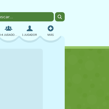
3-4 JUGADORES
1 JUGADOR
MÁS
BOMBAS
NAVEGADOR
COCHES
VUELO
COMIDA
DIVERTIDOS
PIXEL ART
PLATAFORMAS
PISCINA