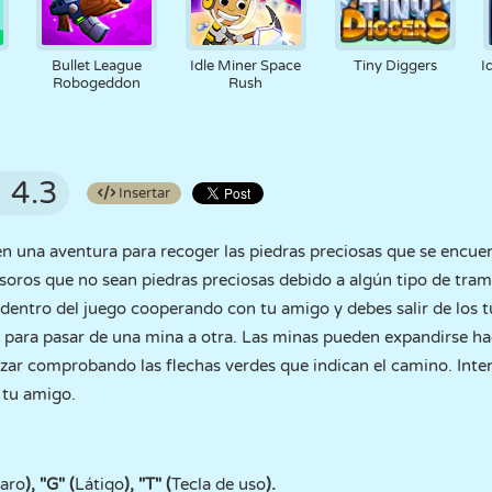
Bullet League
Idle Miner Space
Tiny Diggers
I
Robogeddon
Rush
4.3
Insertar
en una aventura para recoger las piedras preciosas que se encuen
tesoros que no sean piedras preciosas debido a algún tipo de tra
dentro del juego cooperando con tu amigo y debes salir de los t
as para pasar de una mina a otra. Las minas pueden expandirse hac
nzar comprobando las flechas verdes que indican el camino. Inte
 tu amigo.
aro
), "G" (
Látigo
), "T" (
Tecla de uso
).