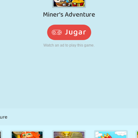
RETRO
ROBOTS
CORRER
ESCUELA
DISPAROS
TENIS
TRES EN RAYA
PANTALLA
TORRES
CAMIONES
TÁCTIL
ure