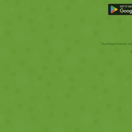
TwoPlayerGames.org 
V