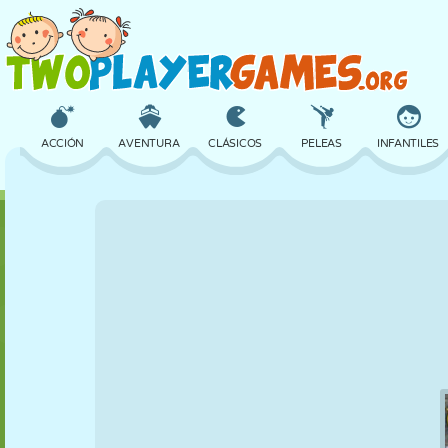
ACCIÓN
AVENTURA
CLÁSICOS
PELEAS
INFANTILES
3D
AVIONES
ALIENS
EQUILIBRIO
BALONCESTO
CASTILLOS
AJEDREZ
LOCOS
DEFENSA
DINOSAURIOS
CHICAS
GOLF
SALTOS
MATEMÁTICAS
LABERINTOS