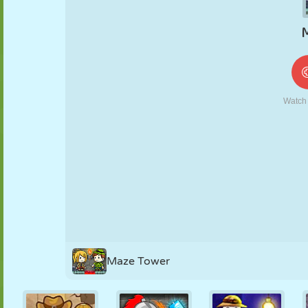
MARIONETAS
PUZZLE
REACCIÓN
RETRO
ROBOTS
ESTRATEGIA
ACROBACIAS
TANQUES
TENIS
TRES EN RAYA
Maze Tower