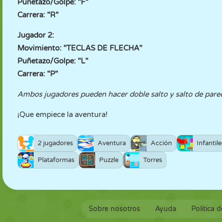
Puñetazo/Golpe: "F"
Carrera: "R"
Jugador 2:
Movimiento: "TECLAS DE FLECHA"
Puñetazo/Golpe: "L"
Carrera: "P"
Ambos jugadores pueden hacer doble salto y salto de pared. 
¡Que empiece la aventura!
2 jugadores
Aventura
Acción
Infantile
Plataformas
Puzzle
Torres
Sobre nosotros
Ayuda
Política 