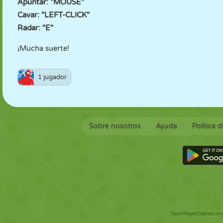
Apuntar: "MOUSE"
Cavar: "LEFT-CLICK"
Radar: "E"
¡Mucha suerte!
1 jugador
Sobre nosotros
Ayuda
Política 
TwoPlayerGames.org 