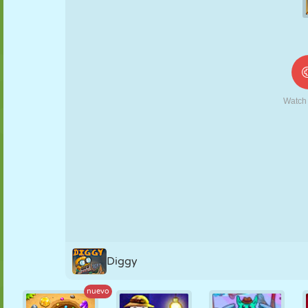
MARIONETAS
PUZZLE
REACCIÓN
RETRO
ROBOTS
ESTRATEGIA
ACROBACIAS
TANQUES
TENIS
TRES EN RAYA
Diggy
nuevo