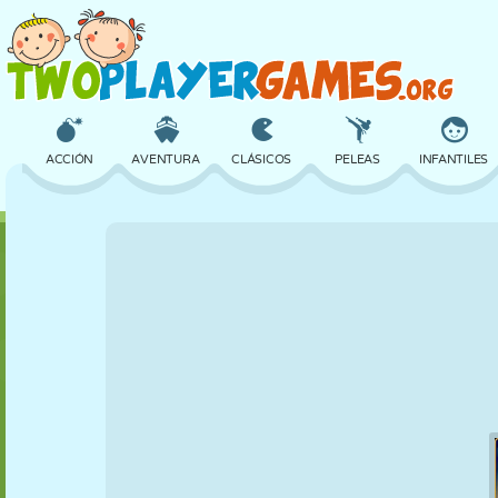
ACCIÓN
AVENTURA
CLÁSICOS
PELEAS
INFANTILES
3D
AVIONES
ALIENS
EQUILIBRIO
BALONCESTO
CASTILLOS
AJEDREZ
LOCOS
DEFENSA
DINOSAURIOS
CHICAS
GOLF
SALTOS
MATEMÁTICAS
LABERINTOS