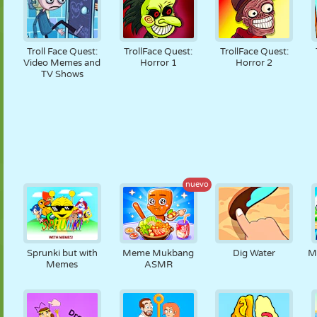
Troll Face Quest:
TrollFace Quest:
TrollFace Quest:
Video Memes and
Horror 1
Horror 2
TV Shows
nuevo
Sprunki but with
Meme Mukbang
Dig Water
M
Memes
ASMR