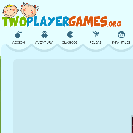
ACCIÓN
AVENTURA
CLÁSICOS
PELEAS
INFANTILES
3D
AVIONES
ALIENS
EQUILIBRIO
BALONCESTO
CASTILLOS
AJEDREZ
LOCOS
DEFENSA
DINOSAURIOS
CHICAS
GOLF
SALTOS
MATEMÁTICAS
LABERINTOS