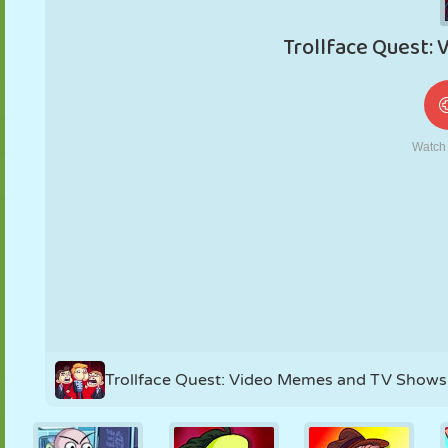
MARIONETAS
PUZZLE
REACCIÓN
RETRO
ROBOTS
ESTRATEGIA
ACROBACIAS
TANQUES
TENIS
TRES EN RAYA
Trollface Quest: Video Memes and TV Shows