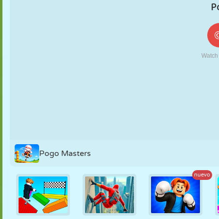
MARIONETAS
PUZZLE
REACCIÓN
RETRO
ROBOTS
ESTRATEGIA
ACROBACIAS
TANQUES
TENIS
TRES EN RAYA
Pogo Masters
nuevo