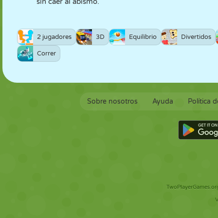
sin caer al abismo.
2 jugadores
3D
Equilibrio
Divertidos
Correr
Sobre nosotros
Ayuda
Política 
TwoPlayerGames.org 
V