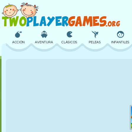
ACCIÓN
AVENTURA
CLÁSICOS
PELEAS
INFANTILES
3D
AVIONES
ALIENS
EQUILIBRIO
BALONCESTO
CASTILLOS
AJEDREZ
LOCOS
DEFENSA
DINOSAURIOS
CHICAS
GOLF
SALTOS
MATEMÁTICAS
LABERINTOS