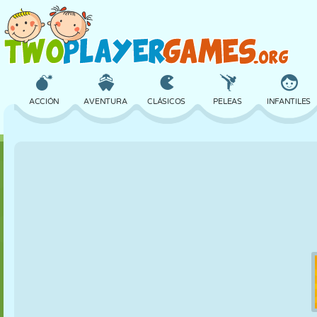
ACCIÓN
AVENTURA
CLÁSICOS
PELEAS
INFANTILES
3D
AVIONES
ALIENS
EQUILIBRIO
BALONCESTO
CASTILLOS
AJEDREZ
LOCOS
DEFENSA
DINOSAURIOS
CHICAS
GOLF
SALTOS
MATEMÁTICAS
LABERINTOS