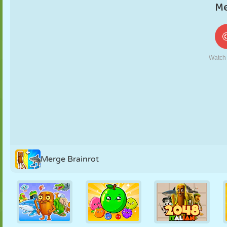
MARIONETAS
PUZZLE
REACCIÓN
RETRO
ROBOTS
ESTRATEGIA
ACROBACIAS
TANQUES
TENIS
TRES EN RAYA
Merge Brainrot