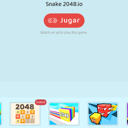
RETRO
ROBOTS
CORRER
ESCUELA
DISPAROS
TENIS
TRES EN RAYA
PANTALLA
TORRES
CAMIONES
TÁCTIL
nuevo