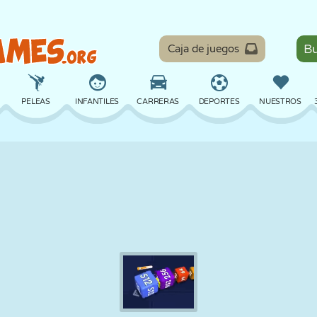
Caja de juegos
PELEAS
INFANTILES
CARRERAS
DEPORTES
NUESTROS
EQUILIBRIO
BALONCESTO
BATALLA
BILLAR
MESA
DEFENSA
DINOSAURIOS
CONDUCIR
EDUCATIVOS
ESCAPE
MATEMÁTICAS
LABERINTOS
MONSTRUOS
MOTOS
EN LÍNEA