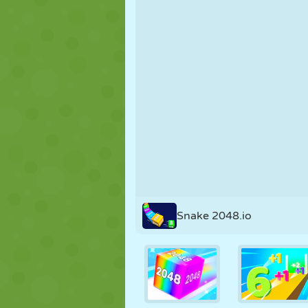
MARIONETAS
PUZZLE
REACCIÓN
ESTRATEGIA
ACROBACIAS
TANQUES
Snake 2048.io