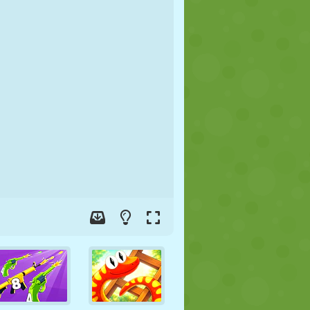
FÚTBOL
ESPACIALES
STICKMAN
GUERRA
LUCHA
ZOMBIES