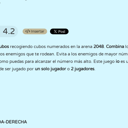
e
4.2
Insertar
cubos
recogiendo cubos numerados en la arena
2048
.
Combina
l
los enemigos que te rodean. Evita a los enemigos de mayor núm
mo puedas para alcanzar el número más alto. Este juego
io
es 
e ser jugado por
un solo jugador
o
2 jugadores
.
DA-DERECHA