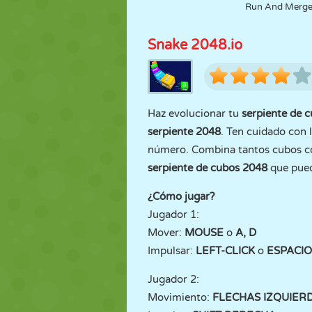
Run And Merg
Snake 2048.io
Haz evolucionar tu
serpiente de 
serpiente 2048
. Ten cuidado con 
número. Combina tantos cubos co
serpiente de cubos 2048
que pued
¿Cómo jugar?
Jugador 1:
Mover:
MOUSE
o
A, D
Impulsar:
LEFT-CLICK
o
ESPACIO
Jugador 2:
Movimiento:
FLECHAS IZQUIER