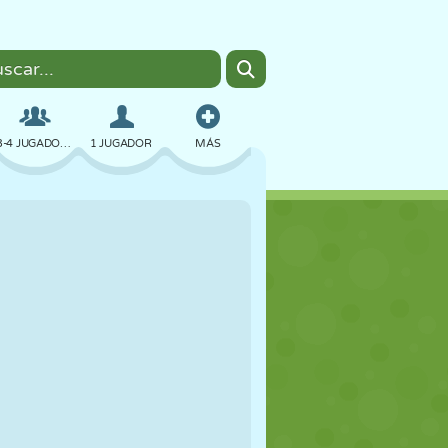
3-4 JUGADORES
1 JUGADOR
MÁS
BOMBAS
NAVEGADOR
COCHES
VUELO
COMIDA
DIVERTIDOS
PIXEL ART
PLATAFORMAS
PISCINA