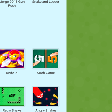
Merge 2048 Gun
Snake and Ladder
Rush
Knife io
Math Game
Retro Snake
Angry Snakes