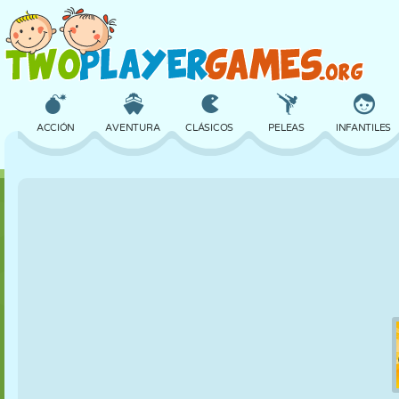
ACCIÓN
AVENTURA
CLÁSICOS
PELEAS
INFANTILES
3D
AVIONES
ALIENS
EQUILIBRIO
BALONCESTO
CASTILLOS
AJEDREZ
LOCOS
DEFENSA
DINOSAURIOS
CHICAS
GOLF
SALTOS
MATEMÁTICAS
LABERINTOS