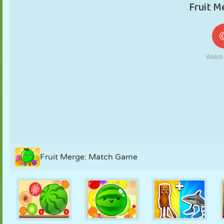
MARIONETAS
PUZZLE
REACCIÓN
RETRO
ROBOTS
ESTRATEGIA
ACROBACIAS
TANQUES
TENIS
TRES EN RAYA
Fruit Merge: Match Game