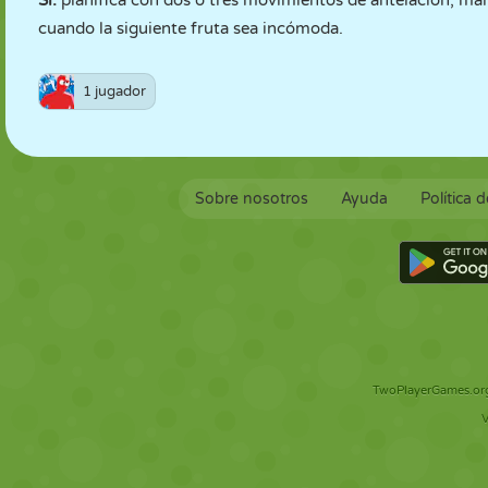
Sí:
planifica con dos o tres movimientos de antelación, man
cuando la siguiente fruta sea incómoda.
1 jugador
Sobre nosotros
Ayuda
Política 
TwoPlayerGames.org 
V