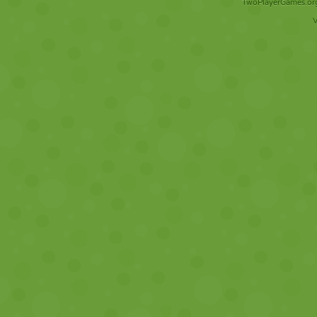
TwoPlayerGames.org 
V