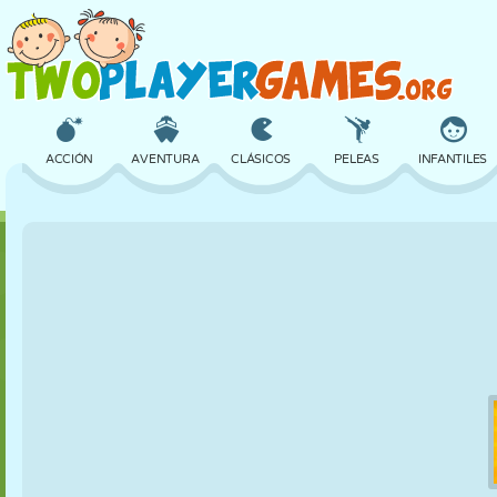
ACCIÓN
AVENTURA
CLÁSICOS
PELEAS
INFANTILES
3D
AVIONES
ALIENS
EQUILIBRIO
BALONCESTO
CASTILLOS
AJEDREZ
LOCOS
DEFENSA
DINOSAURIOS
CHICAS
GOLF
SALTOS
MATEMÁTICAS
LABERINTOS