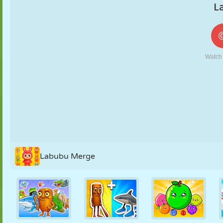
MARIONETAS
PUZZLE
REACCIÓN
RETRO
ROBOTS
ESTRATEGIA
ACROBACIAS
TANQUES
TENIS
TRES EN RAYA
Labubu Merge