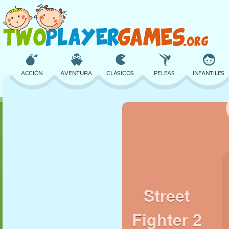
ACCIÓN
AVENTURA
CLÁSICOS
PELEAS
INFANTILES
3D
AVIONES
ALIENS
EQUILIBRIO
BALONCESTO
CASTILLOS
AJEDREZ
LOCOS
DEFENSA
DINOSAURIOS
CHICAS
GOLF
SALTOS
MATEMÁTICAS
LABERINTOS