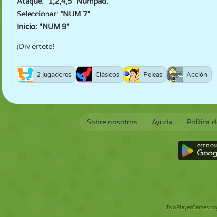
Ataque: "1,2,4,5" Numpad.
Seleccionar: "NUM 7"
Inicio: "NUM 9"
¡Diviértete!
2 jugadores
Clásicos
Peleas
Acción
Sobre nosotros
Ayuda
Política 
TwoPlayerGames.org 