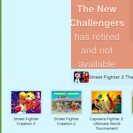
MARIONETAS
PUZZLE
REACCIÓN
RETRO
ROBOTS
ESTRATEGIA
ACROBACIAS
TANQUES
TENIS
TRES EN RAYA
Street Fighter 2 T
Street Fighter
Street Fighter
Capoeira Fighter 3:
Creation 3
Creation 2
Ultimate World
Tournament