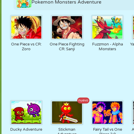
Pokemon Monsters Adventure
One Piece vs CR:
One Piece Fighting
Fuzzmon - Alpha
Y
Zoro
CR: Sanji
Monsters
nuevo
Ducky Adventure
Stickman
Fairy Tail vs One
A