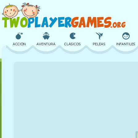
ACCIÓN
AVENTURA
CLÁSICOS
PELEAS
INFANTILES
3D
AVIONES
ALIENS
EQUILIBRIO
BALONCESTO
CASTILLOS
AJEDREZ
LOCOS
DEFENSA
DINOSAURIOS
CHICAS
GOLF
SALTOS
MATEMÁTICAS
LABERINTOS