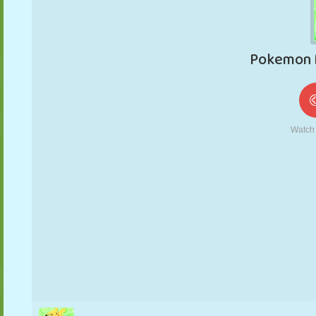
MARIONETAS
PUZZLE
REACCIÓN
RETRO
ROBOTS
ESTRATEGIA
ACROBACIAS
TANQUES
TENIS
TRES EN RAYA