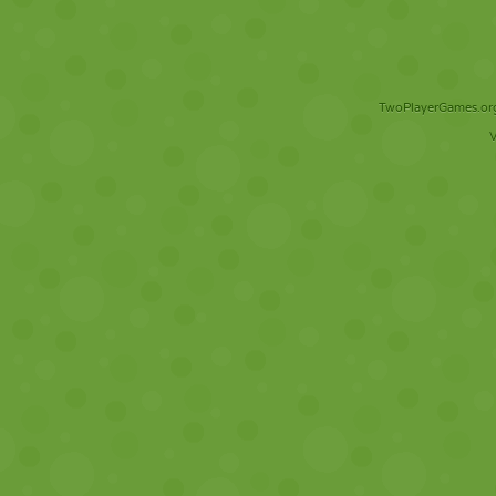
TwoPlayerGames.org 
V