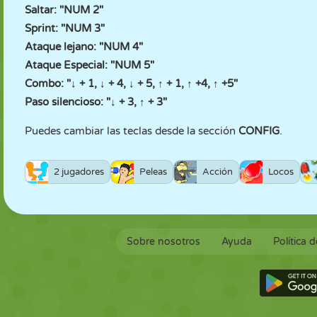
Saltar: "NUM 2"
Sprint: "NUM 3"
Ataque lejano: "NUM 4"
Ataque Especial: "NUM 5"
Combo: "↓ + 1, ↓ + 4, ↓ + 5, ↑ + 1, ↑ +4, ↑ +5"
Paso silencioso: "↓ + 3, ↑ + 3"
Puedes cambiar las teclas desde la sección
CONFIG
.
2 jugadores
Peleas
Acción
Locos
Sobre nosotros
Ayuda
Política 