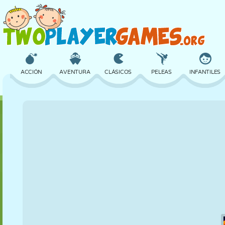
ACCIÓN
AVENTURA
CLÁSICOS
PELEAS
INFANTILES
3D
AVIONES
ALIENS
EQUILIBRIO
BALONCESTO
CASTILLOS
AJEDREZ
LOCOS
DEFENSA
DINOSAURIOS
CHICAS
GOLF
SALTOS
MATEMÁTICAS
LABERINTOS