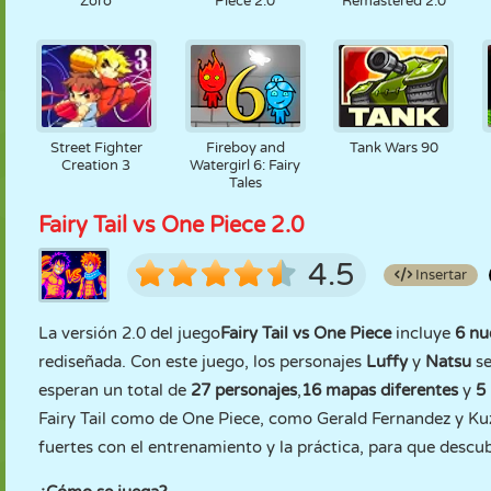
Zoro
Piece 2.0
Remastered 2.0
Street Fighter
Fireboy and
Tank Wars 90
Creation 3
Watergirl 6: Fairy
Tales
Fairy Tail vs One Piece 2.0
4.5
Insertar
La versión 2.0 del juego
Fairy Tail vs One Piece
incluye
6 nu
rediseñada. Con este juego, los personajes
Luffy
y
Natsu
se
esperan un total de
27 personajes
,
16 mapas diferentes
y
5 
Fairy Tail como de One Piece, como Gerald Fernandez y Kuz
fuertes con el entrenamiento y la práctica, para que descub