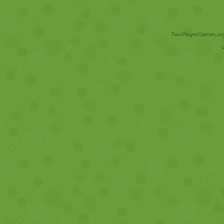
TwoPlayerGames.org 
V