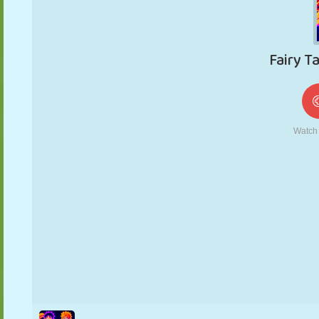
MARIONETAS
PUZZLE
REACCIÓN
RETRO
ROBOTS
ESTRATEGIA
ACROBACIAS
TANQUES
TENIS
TRES EN RAYA