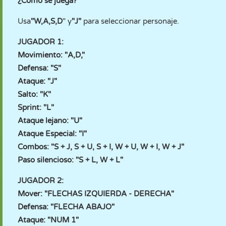
¿Cómo se juega?
Usa
"W,A,S,D
" y
"J"
para seleccionar personaje.
JUGADOR 1:
Movimiento: "A,D,"
Defensa: "S"
Ataque: "J"
Salto: "K"
Sprint: "L"
Ataque lejano: "U"
Ataque Especial: "I"
Combos: "S + J, S + U, S + I, W + U, W + I, W + J"
Paso silencioso: "S + L, W + L"
JUGADOR 2:
Mover: "FLECHAS IZQUIERDA - DERECHA"
Defensa: "FLECHA ABAJO"
Ataque: "NUM 1"