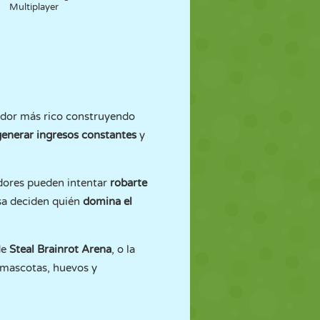
Multiplayer
gador más rico construyendo
generar ingresos constantes
y
adores pueden intentar
robarte
sa deciden quién
domina el
de
Steal Brainrot Arena
, o la
n mascotas, huevos y