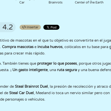
Car
Brainrots
Center of the Earth
4.2
Insertar
tivo de mascotas en el que tu objetivo es convertirte en el ju
e.
Compra mascotas
e
incuba huevos
, colócalos en tu base para
ras para crecer más rápido.
.
También tienes que
proteger lo que posees
, porque otros jug
uesta. ¡
Un gasto inteligente
, una
ruta segura
y una buena defen
fender de
Steal
Brainrot
Duel
, la presión de recolección y atraco 
vel de
Steal Car Duel
, Meeland io toca un nervio similar pero co
de personajes o vehículos.