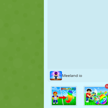
MARIONETAS
PUZZLE
REACCIÓN
ESTRATEGIA
ACROBACIAS
TANQUES
Meeland io
n