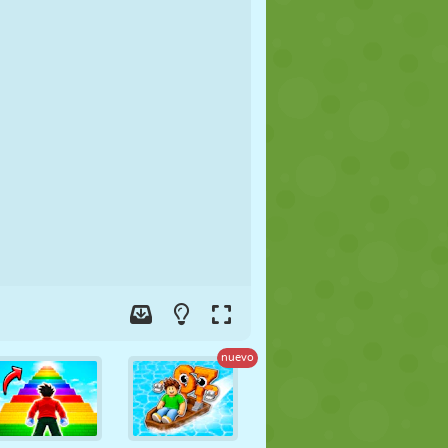
FÚTBOL
ESPACIALES
STICKMAN
GUERRA
LUCHA
ZOMBIES
nuevo