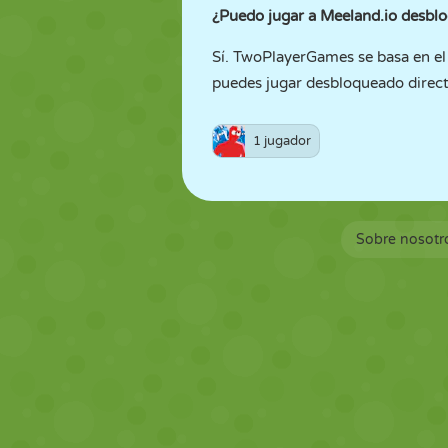
¿Puedo jugar a Meeland.io desb
Sí. TwoPlayerGames se basa en el j
puedes jugar desbloqueado direc
1 jugador
Sobre nosotr