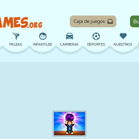
Caja de juegos
PELEAS
INFANTILES
CARRERAS
DEPORTES
NUESTROS
EQUILIBRIO
BALONCESTO
BATALLA
BILLAR
MESA
DEFENSA
DINOSAURIOS
CONDUCIR
EDUCATIVOS
ESCAPE
MATEMÁTICAS
LABERINTOS
MONSTRUOS
MOTOS
EN LÍNEA