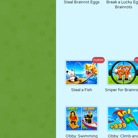
Steal Brainrot Eggs
Break a Lucky E
Brainrots
nuevo
n
Steal a Fish
Sniper for Brainr
Obby: Swimming
Obby: Climb an