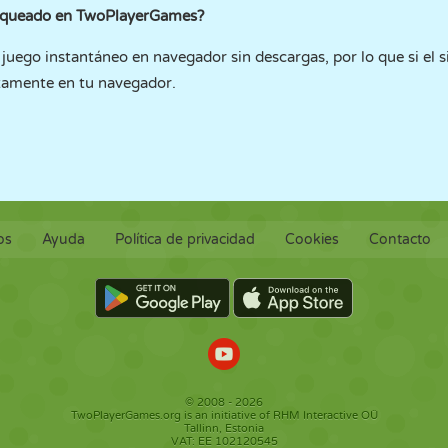
loqueado en TwoPlayerGames?
uego instantáneo en navegador sin descargas, por lo que si el sit
tamente en tu navegador.
os
Ayuda
Política de privacidad
Cookies
Contacto
© 2008 - 2026
TwoPlayerGames.org is an initiative of RHM Interactive OÜ
Tallinn, Estonia
VAT: EE 102120545