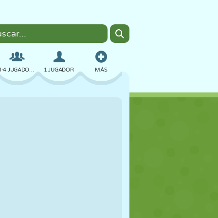
3-4 JUGADORES
1 JUGADOR
MÁS
BOMBAS
NAVEGADOR
COCHES
VUELO
COMIDA
DIVERTIDOS
PIXEL ART
PLATAFORMAS
PISCINA