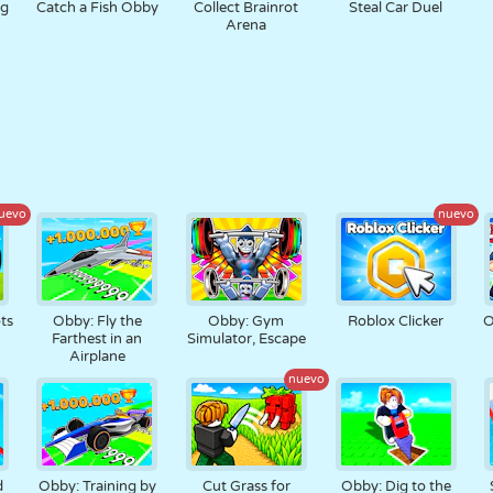
gg
Catch a Fish Obby
Collect Brainrot
Steal Car Duel
Arena
uevo
nuevo
ots
Obby: Fly the
Obby: Gym
Roblox Clicker
O
Farthest in an
Simulator, Escape
Airplane
nuevo
d
Obby: Training by
Cut Grass for
Obby: Dig to the