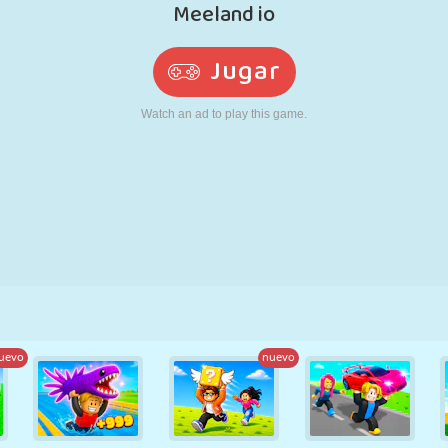
RETRO
ROBOTS
CORRER
ESCUELA
DISPAROS
TENIS
TRES EN RAYA
PANTALLA
TORRES
CAMIONES
TÁCTIL
uevo
nuevo