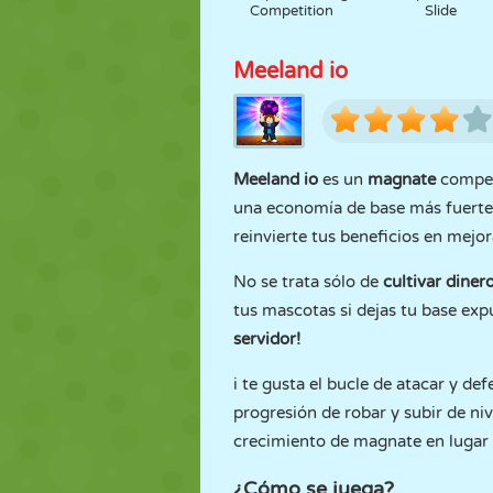
Competition
Slide
Meeland io
Meeland io
es un
magnate
competi
una economía de base más fuert
reinvierte tus beneficios en mejo
No se trata sólo de
cultivar dinero
tus mascotas si dejas tu base exp
servidor!
i te gusta el bucle de atacar y de
progresión de robar y subir de ni
crecimiento de magnate en lugar 
¿Cómo se juega?