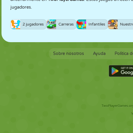
jugadores.
2 jugadores
Carreras
Infantiles
Nuestr
Sobre nosotros
Ayuda
Política 
TwoPlayerGames.org 
V