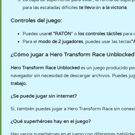
para las escaladas difíciles
te llev
arán
a la victoria
.
Controles del juego:
Puedes usar
el "RATÓN
" o
los controles táctiles
para 
Para el
modo de 2 jugadores
, puedes usar las teclas
"
¿Cómo jugar a Hero Transform Race Unblocked
Hero Transform Race Unblocked
es un juego producido p
navegador sin necesidad de descargar archivos. Puedes ju
trabajo.
¿Se puede jugar sin internet?
Sí, también puedes jugar a Hero Transform Race sin conex
¿Qué superhéroes hay en el juego?
Hay varios superhéroes en el juego con diferentes habilida