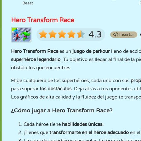
Beast
Hero Transform Race
4.3
Insertar
Hero Transform Race
es un
juego de parkour
lleno de acci
superhéroe legendario
. Tu objetivo es llegar al final de l
obstáculos que encuentres.
Elige cualquiera de los superhéroes, cada uno con sus
propi
para superar
los obstáculos
. Deja atrás a tus oponentes uti
Los gráficos de alta calidad y la fluidez del juego te transp
¿Cómo jugar a Hero Transform Race?
Cada héroe tiene
habilidades únicas.
¡Tienes que
transformarte en el héroe adecuado
en e
La capa de superhéroe para volar, la forma de super