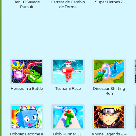
Ben10 Savage
Carrera de Cambio
Super Heroes 2
Pursuit
de Forma
Heroes in a Battle
Tsunami Race
Dinosaur Shifting
Run
Robbie: Become a
Blob Runner 3D
Anime Legends 2.4