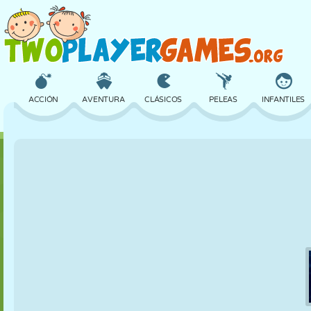
ACCIÓN
AVENTURA
CLÁSICOS
PELEAS
INFANTILES
3D
AVIONES
ALIENS
EQUILIBRIO
BALONCESTO
CASTILLOS
AJEDREZ
LOCOS
DEFENSA
DINOSAURIOS
CHICAS
GOLF
SALTOS
MATEMÁTICAS
LABERINTOS