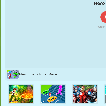
MARIONETAS
PUZZLE
REACCIÓN
RETRO
ROBOTS
ESTRATEGIA
ACROBACIAS
TANQUES
TENIS
TRES EN RAYA
Hero Transform Race