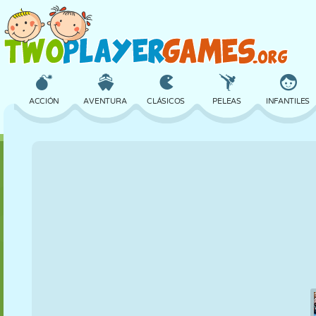
ACCIÓN
AVENTURA
CLÁSICOS
PELEAS
INFANTILES
3D
AVIONES
ALIENS
EQUILIBRIO
BALONCESTO
CASTILLOS
AJEDREZ
LOCOS
DEFENSA
DINOSAURIOS
CHICAS
GOLF
SALTOS
MATEMÁTICAS
LABERINTOS