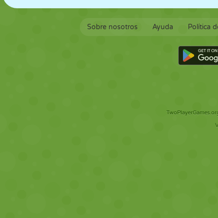
Sobre nosotros
Ayuda
Política 
TwoPlayerGames.org 
V