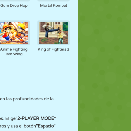
Gum Drop Hop
Mortal Kombat
Anime Fighting
King of Fighters 3
Jam Wing
en las profundidades de la
s. Elige
"2-PLAYER MODE
"
eros y usa el botón
"Espacio
"