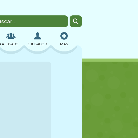
3-4 JUGADORES
1 JUGADOR
MÁS
BOMBAS
NAVEGADOR
COCHES
VUELO
COMIDA
DIVERTIDOS
PIXEL ART
PLATAFORMAS
PISCINA