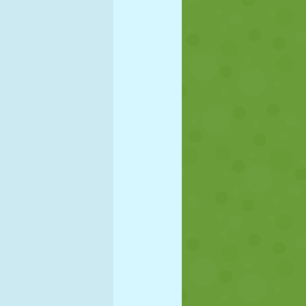
FÚTBOL
ESPACIALES
STICKMAN
GUERRA
LUCHA
ZOMBIES