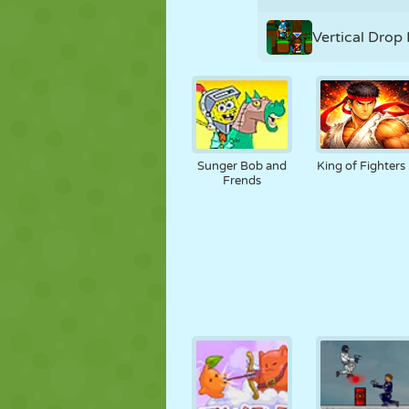
Vertical Drop
Sunger Bob and
King of Fighters
Frends