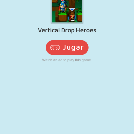
RETRO
ROBOTS
CORRER
ESCUELA
DISPAROS
TENIS
TRES EN RAYA
PANTALLA
TORRES
CAMIONES
TÁCTIL