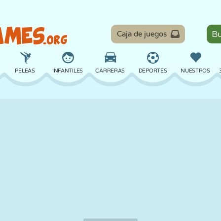
Caja de juegos
PELEAS
INFANTILES
CARRERAS
DEPORTES
NUESTROS
EQUILIBRIO
BALONCESTO
BATALLA
BILLAR
MESA
DEFENSA
DINOSAURIOS
CONDUCIR
EDUCATIVOS
ESCAPE
MATEMÁTICAS
LABERINTOS
MONSTRUOS
MOTOS
EN LÍNEA