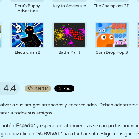
Dora's Puppy
Key to Adventure
The Champions 3D
Adventure
Electricman 2
Battle Paint
Gum Drop Hop 3
4.4
Insertar
alvar a sus amigos atrapados y encarcelados. Deben adentrarse 
catar a todos sus amigos.
l botón
"Espacio
" y espera un rato mientras se cargan los anuncio
go o haz clic en "
SURVIVAL
" para luchar solo. Elige a tus guerr