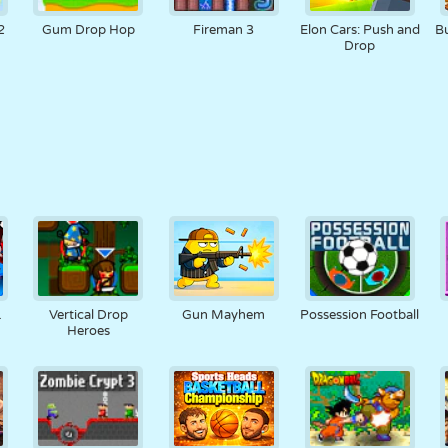
2
Gum Drop Hop
Fireman 3
Elon Cars: Push and
B
Drop
1
Vertical Drop
Gun Mayhem
Possession Football
Heroes