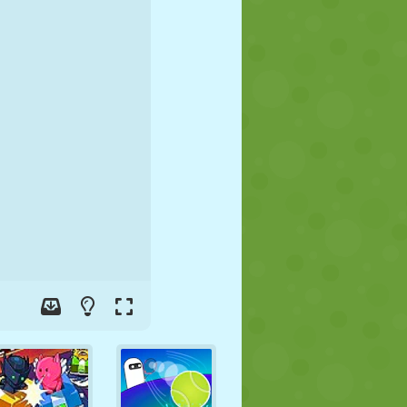
FÚTBOL
ESPACIALES
STICKMAN
GUERRA
LUCHA
ZOMBIES