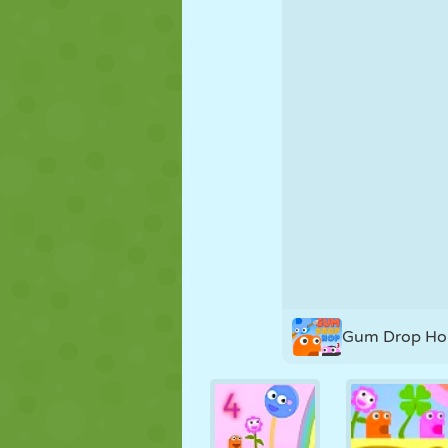
MARIONETAS
PUZZLE
REACCIÓN
ESTRATEGIA
ACROBACIAS
TANQUES
Gum Drop Ho