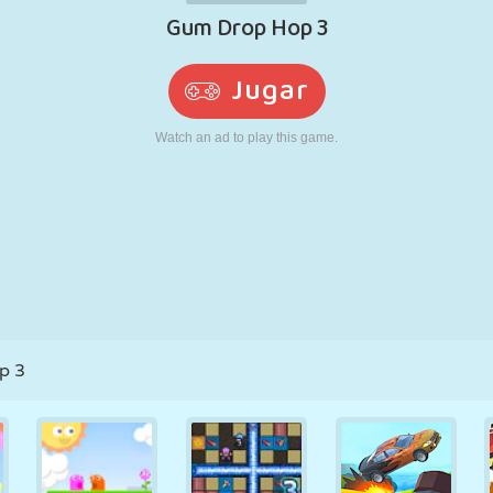
RETRO
ROBOTS
CORRER
ESCUELA
DISPAROS
TENIS
TRES EN RAYA
PANTALLA
TORRES
CAMIONES
TÁCTIL
p 3