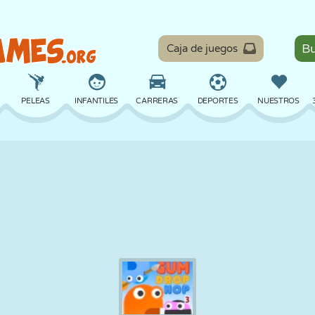
Caja de juegos
PELEAS
INFANTILES
CARRERAS
DEPORTES
NUESTROS
EQUILIBRIO
BALONCESTO
BATALLA
BILLAR
MESA
DEFENSA
DINOSAURIOS
CONDUCIR
EDUCATIVOS
ESCAPE
MATEMÁTICAS
LABERINTOS
MONSTRUOS
MOTOS
EN LÍNEA