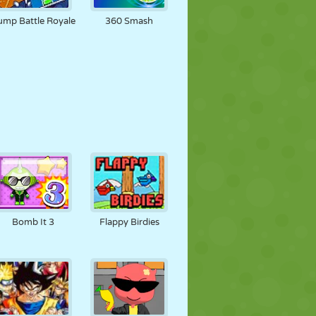
ump Battle Royale
360 Smash
Bomb It 3
Flappy Birdies