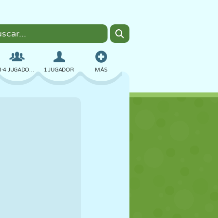
3-4 JUGADORES
1 JUGADOR
MÁS
BOMBAS
NAVEGADOR
COCHES
VUELO
COMIDA
DIVERTIDOS
PIXEL ART
PLATAFORMAS
PISCINA