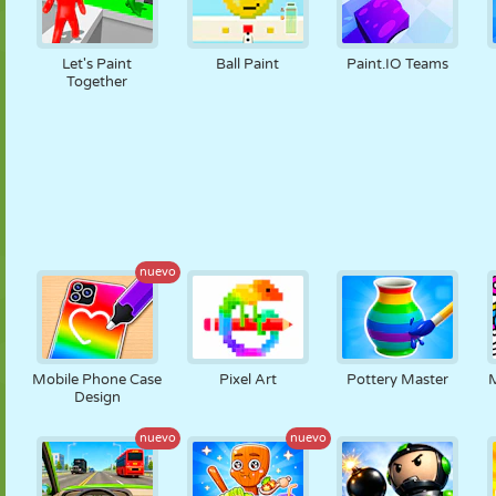
Let's Paint
Ball Paint
Paint.IO Teams
Together
nuevo
Mobile Phone Case
Pixel Art
Pottery Master
M
Design
nuevo
nuevo