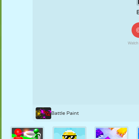
MARIONETAS
PUZZLE
REACCIÓN
RETRO
ROBOTS
ESTRATEGIA
ACROBACIAS
TANQUES
TENIS
TRES EN RAYA
Battle Paint