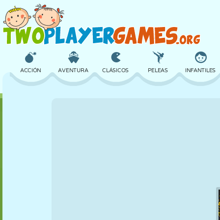
ACCIÓN
AVENTURA
CLÁSICOS
PELEAS
INFANTILES
3D
AVIONES
ALIENS
EQUILIBRIO
BALONCESTO
CASTILLOS
AJEDREZ
LOCOS
DEFENSA
DINOSAURIOS
CHICAS
GOLF
SALTOS
MATEMÁTICAS
LABERINTOS