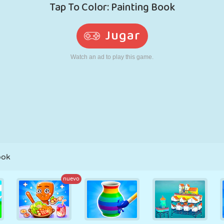
RETRO
ROBOTS
CORRER
ESCUELA
DISPAROS
TENIS
TRES EN RAYA
PANTALLA
TORRES
CAMIONES
TÁCTIL
ook
nuevo