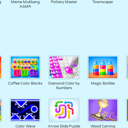
g
Meme Mukbang
Pottery Master
Townscaper
ASMR
Coffee Color Blocks
Diamond Color by
Magic Bottles
Numbers
Color Wave
Arrow Slide Puzzle
Wood Carving