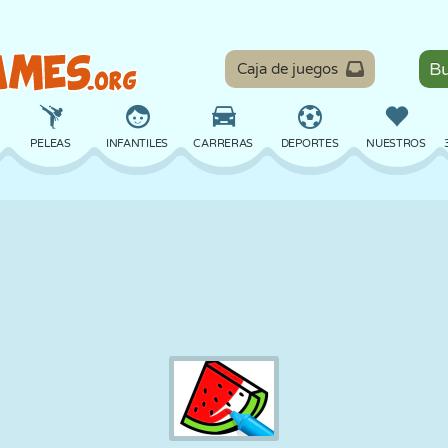
Caja de juegos
PELEAS
INFANTILES
CARRERAS
DEPORTES
NUESTROS
EQUILIBRIO
BALONCESTO
BATALLA
BILLAR
MESA
DEFENSA
DINOSAURIOS
CONDUCIR
EDUCATIVOS
ESCAPE
MATEMÁTICAS
LABERINTOS
MONSTRUOS
MOTOS
EN LÍNEA