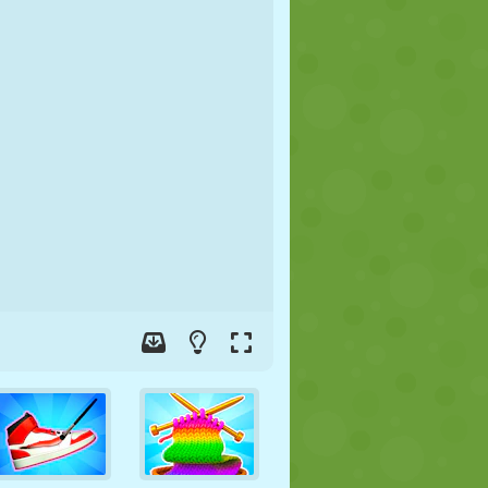
FÚTBOL
ESPACIALES
STICKMAN
GUERRA
LUCHA
ZOMBIES