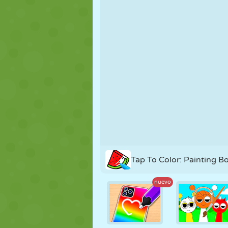
MARIONETAS
PUZZLE
REACCIÓN
ESTRATEGIA
ACROBACIAS
TANQUES
Tap To Color: Painting B
nuevo