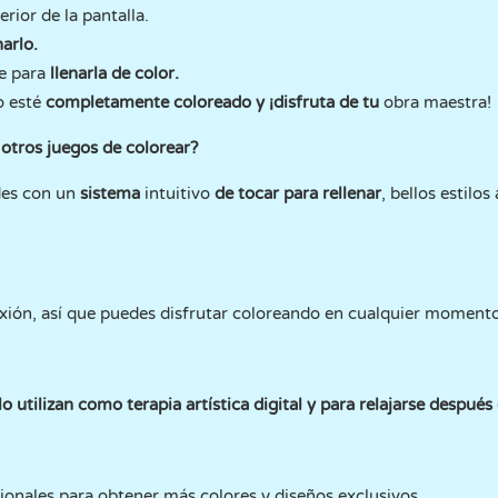
erior de la pantalla.
arlo.
te para
llenarla de color.
o esté
completamente coloreado y ¡disfruta de tu
obra maestra!
 otros juegos de colorear?
des con un
sistema
intuitivo
de tocar para rellenar
, bellos estilos
exión, así que puedes disfrutar coloreando en cualquier momento
 utilizan como terapia artística digital y para relajarse después 
cionales para obtener más colores y diseños exclusivos.