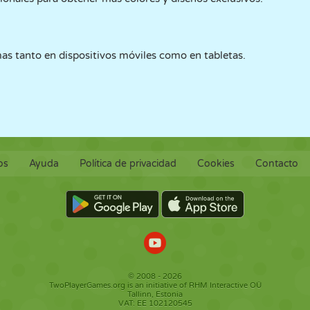
as tanto en dispositivos móviles como en tabletas.
os
Ayuda
Política de privacidad
Cookies
Contacto
© 2008 - 2026
TwoPlayerGames.org is an initiative of RHM Interactive OÜ
Tallinn, Estonia
VAT: EE 102120545