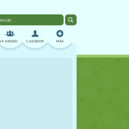
3-4 JUGADORES
1 JUGADOR
MÁS
BOMBAS
NAVEGADOR
COCHES
VUELO
COMIDA
DIVERTIDOS
PIXEL ART
PLATAFORMAS
PISCINA