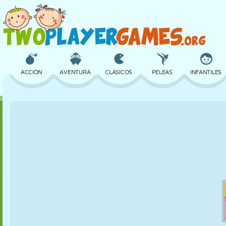
ACCIÓN
AVENTURA
CLÁSICOS
PELEAS
INFANTILES
3D
AVIONES
ALIENS
EQUILIBRIO
BALONCESTO
CASTILLOS
AJEDREZ
LOCOS
DEFENSA
DINOSAURIOS
CHICAS
GOLF
SALTOS
MATEMÁTICAS
LABERINTOS