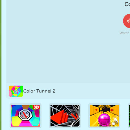
MARIONETAS
PUZZLE
REACCIÓN
RETRO
ROBOTS
ESTRATEGIA
ACROBACIAS
TANQUES
TENIS
TRES EN RAYA
Color Tunnel 2