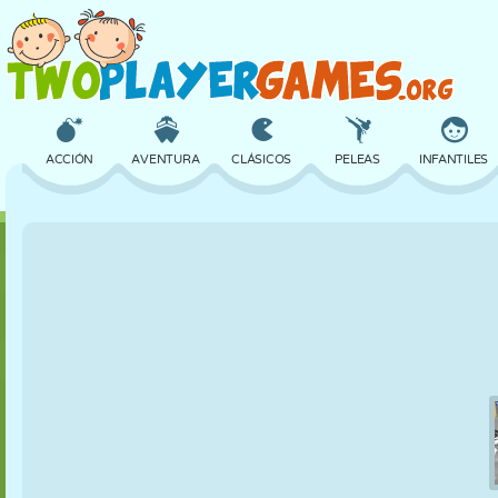
ACCIÓN
AVENTURA
CLÁSICOS
PELEAS
INFANTILES
3D
AVIONES
ALIENS
EQUILIBRIO
BALONCESTO
CASTILLOS
AJEDREZ
LOCOS
DEFENSA
DINOSAURIOS
CHICAS
GOLF
SALTOS
MATEMÁTICAS
LABERINTOS