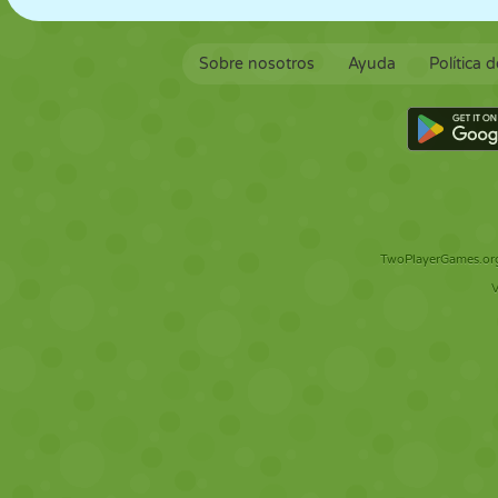
Sobre nosotros
Ayuda
Política 
TwoPlayerGames.org 
V