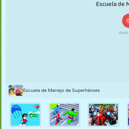
MARIONETAS
PUZZLE
REACCIÓN
RETRO
ROBOTS
ESTRATEGIA
ACROBACIAS
TANQUES
TENIS
TRES EN RAYA
Escuela de Manejo de Superhéroes