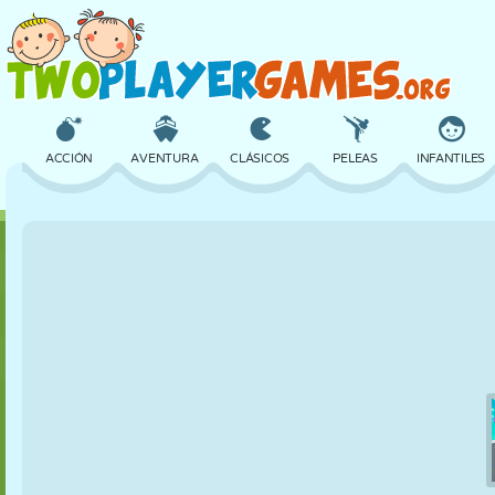
ACCIÓN
AVENTURA
CLÁSICOS
PELEAS
INFANTILES
3D
AVIONES
ALIENS
EQUILIBRIO
BALONCESTO
CASTILLOS
AJEDREZ
LOCOS
DEFENSA
DINOSAURIOS
CHICAS
GOLF
SALTOS
MATEMÁTICAS
LABERINTOS