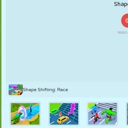
MARIONETAS
PUZZLE
REACCIÓN
RETRO
ROBOTS
ESTRATEGIA
ACROBACIAS
TANQUES
TENIS
TRES EN RAYA
Shape Shifting: Race