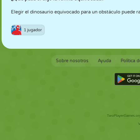
Elegir el dinosaurio equivocado para un obstáculo puede rale
1 jugador
Sobre nosotros
Ayuda
Política 
TwoPlayerGames.org 
V