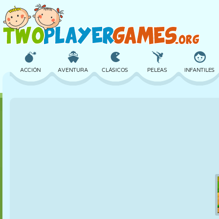
ACCIÓN
AVENTURA
CLÁSICOS
PELEAS
INFANTILES
3D
AVIONES
ALIENS
EQUILIBRIO
BALONCESTO
CASTILLOS
AJEDREZ
LOCOS
DEFENSA
DINOSAURIOS
CHICAS
GOLF
SALTOS
MATEMÁTICAS
LABERINTOS