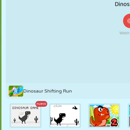
MARIONETAS
PUZZLE
REACCIÓN
RETRO
ROBOTS
ESTRATEGIA
ACROBACIAS
TANQUES
TENIS
TRES EN RAYA
Dinosaur Shifting Run
nuevo