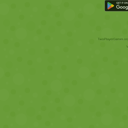
TwoPlayerGames.org 
V