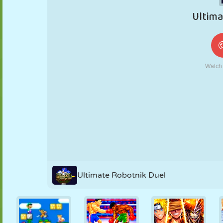
MARIONETAS
PUZZLE
REACCIÓN
RETRO
ROBOTS
ESTRATEGIA
ACROBACIAS
TANQUES
TENIS
TRES EN RAYA
Ultimate Robotnik Duel