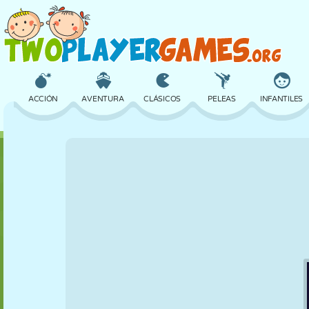
ACCIÓN
AVENTURA
CLÁSICOS
PELEAS
INFANTILES
3D
AVIONES
ALIENS
EQUILIBRIO
BALONCESTO
CASTILLOS
AJEDREZ
LOCOS
DEFENSA
DINOSAURIOS
CHICAS
GOLF
SALTOS
MATEMÁTICAS
LABERINTOS