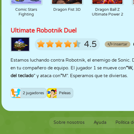
Comic Stars
Dragon Fist 3D
Dragon Ball Z
Fighting
Ultimate Power 2
Ultimate Robotnik Duel
4.5
Insertar
Estamos luchando contra Robotnik, el enemigo de Sonic. D
en tu compañero de equipo. El jugador 1 se mueve con
"W,
del teclado
" y ataca con
"
M". Esperamos que te diviertas.
2 jugadores
Peleas
Sobre nosotros
Ayuda
Política 