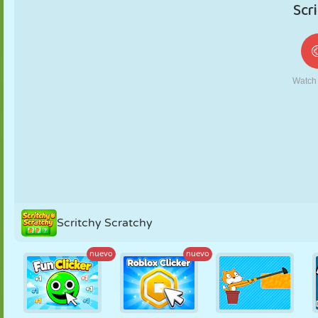
MARIONETAS
PUZZLE
REACCIÓN
RETRO
ROBOTS
ESTRATEGIA
ACROBACIAS
TANQUES
TENIS
TRES EN RAYA
Scritchy Scratchy
nuevo
nuevo