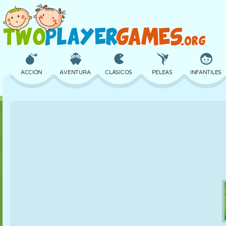
ACCIÓN
AVENTURA
CLÁSICOS
PELEAS
INFANTILES
3D
AVIONES
ALIENS
EQUILIBRIO
BALONCESTO
CASTILLOS
AJEDREZ
LOCOS
DEFENSA
DINOSAURIOS
CHICAS
GOLF
SALTOS
MATEMÁTICAS
LABERINTOS