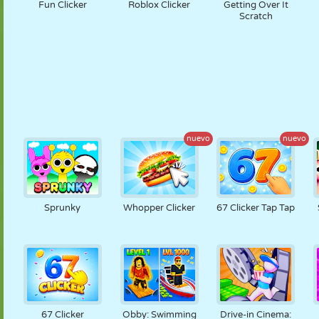
Fun Clicker
Roblox Clicker
Getting Over It
Scratch
nuevo
nuevo
Sprunky
Whopper Clicker
67 Clicker Tap Tap
67 Clicker
Obby: Swimming
Drive-in Cinema: