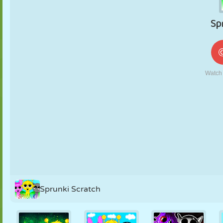
MARIONETAS
PUZZLE
REACCIÓN
RETRO
ROBOTS
ESTRATEGIA
ACROBACIAS
TANQUES
TENIS
TRES EN RAYA
Sprunki Scratch