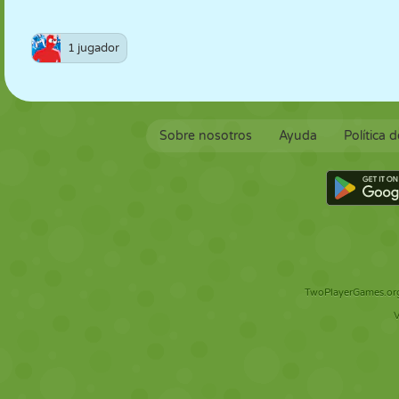
1 jugador
Sobre nosotros
Ayuda
Política 
TwoPlayerGames.org 
V