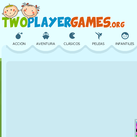
ACCIÓN
AVENTURA
CLÁSICOS
PELEAS
INFANTILES
3D
AVIONES
ALIENS
EQUILIBRIO
BALONCESTO
CASTILLOS
AJEDREZ
LOCOS
DEFENSA
DINOSAURIOS
CHICAS
GOLF
SALTOS
MATEMÁTICAS
LABERINTOS