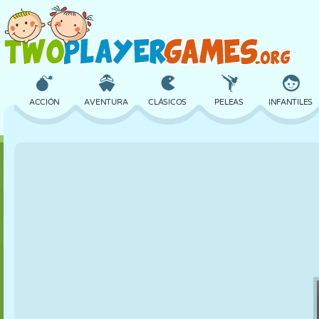
ACCIÓN
AVENTURA
CLÁSICOS
PELEAS
INFANTILES
3D
AVIONES
ALIENS
EQUILIBRIO
BALONCESTO
CASTILLOS
AJEDREZ
LOCOS
DEFENSA
DINOSAURIOS
CHICAS
GOLF
SALTOS
MATEMÁTICAS
LABERINTOS