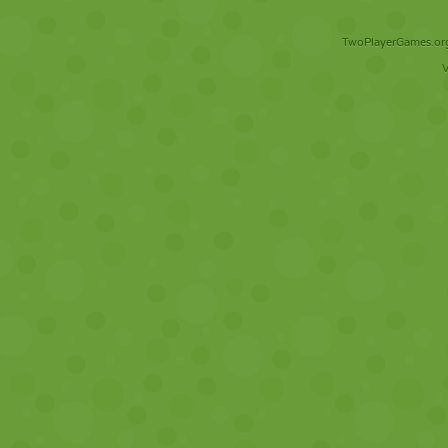
TwoPlayerGames.org 
V