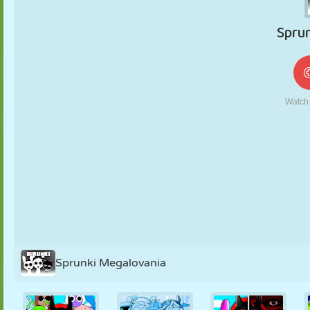
MARIONETAS
PUZZLE
REACCIÓN
RETRO
ROBOTS
ESTRATEGIA
ACROBACIAS
TANQUES
TENIS
TRES EN RAYA
Sprunki Megalovania