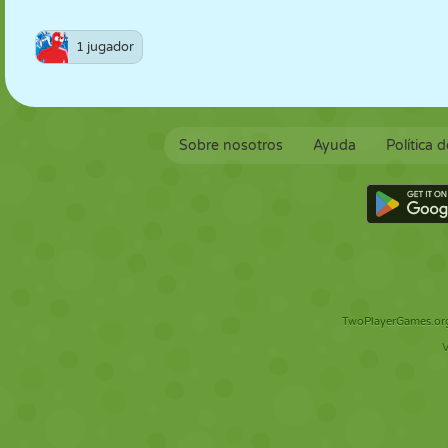
1 jugador
Sobre nosotros
Ayuda
Política 
TwoPlayerGames.org 
V