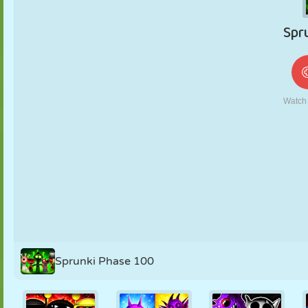
MARIONETAS
PUZZLE
REACCIÓN
RETRO
ROBOTS
ESTRATEGIA
ACROBACIAS
TANQUES
TENIS
TRES EN RAYA
Sprunki Phase 100