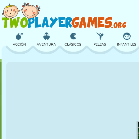
ACCIÓN
AVENTURA
CLÁSICOS
PELEAS
INFANTILES
3D
AVIONES
ALIENS
EQUILIBRIO
BALONCESTO
CASTILLOS
AJEDREZ
LOCOS
DEFENSA
DINOSAURIOS
CHICAS
GOLF
SALTOS
MATEMÁTICAS
LABERINTOS