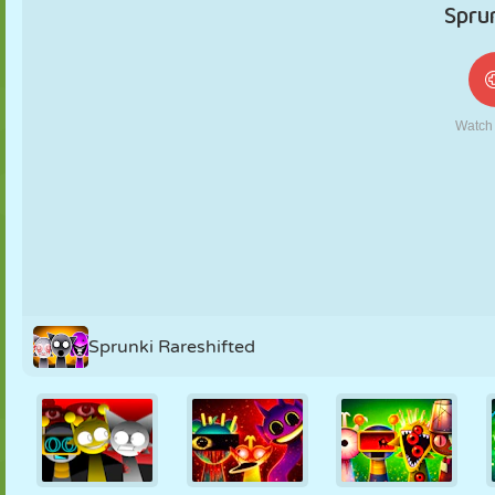
MARIONETAS
PUZZLE
REACCIÓN
RETRO
ROBOTS
ESTRATEGIA
ACROBACIAS
TANQUES
TENIS
TRES EN RAYA
Sprunki Rareshifted