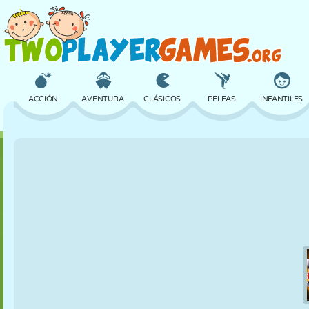
ACCIÓN
AVENTURA
CLÁSICOS
PELEAS
INFANTILES
3D
AVIONES
ALIENS
EQUILIBRIO
BALONCESTO
CASTILLOS
AJEDREZ
LOCOS
DEFENSA
DINOSAURIOS
CHICAS
GOLF
SALTOS
MATEMÁTICAS
LABERINTOS