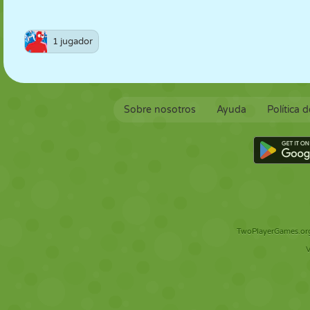
1 jugador
Sobre nosotros
Ayuda
Política 
TwoPlayerGames.org 
V