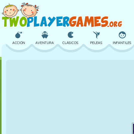
ACCIÓN
AVENTURA
CLÁSICOS
PELEAS
INFANTILES
3D
AVIONES
ALIENS
EQUILIBRIO
BALONCESTO
CASTILLOS
AJEDREZ
LOCOS
DEFENSA
DINOSAURIOS
CHICAS
GOLF
SALTOS
MATEMÁTICAS
LABERINTOS