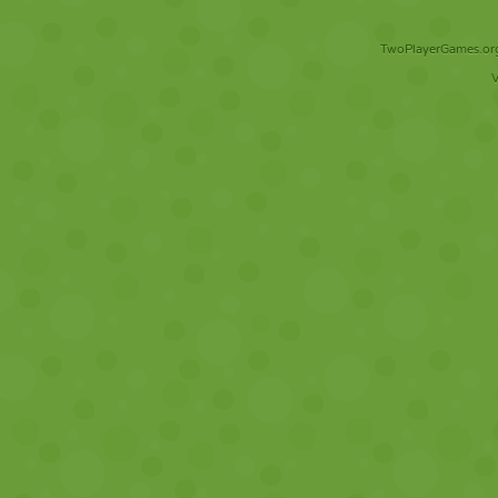
TwoPlayerGames.org 
V