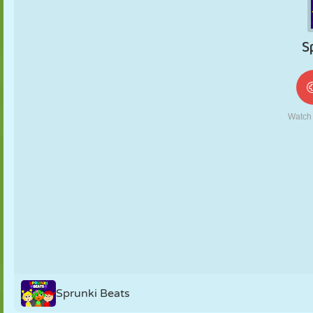
MARIONETAS
PUZZLE
REACCIÓN
RETRO
ROBOTS
ESTRATEGIA
ACROBACIAS
TANQUES
TENIS
TRES EN RAYA
Sprunki Beats